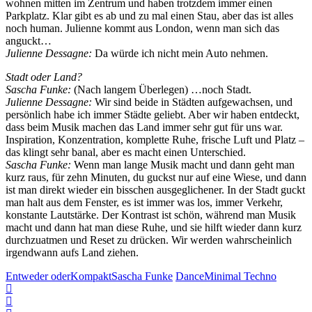
wohnen mitten im Zentrum und haben trotzdem immer einen
Parkplatz. Klar gibt es ab und zu mal einen Stau, aber das ist alles
noch human. Julienne kommt aus London, wenn man sich das
anguckt…
Julienne Dessagne:
Da würde ich nicht mein Auto nehmen.
Stadt oder Land?
Sascha Funke:
(Nach langem Überlegen) …noch Stadt.
Julienne Dessagne:
Wir sind beide in Städten aufgewachsen, und
persönlich habe ich immer Städte geliebt. Aber wir haben entdeckt,
dass beim Musik machen das Land immer sehr gut für uns war.
Inspiration, Konzentration, komplette Ruhe, frische Luft und Platz –
das klingt sehr banal, aber es macht einen Unterschied.
Sascha Funke:
Wenn man lange Musik macht und dann geht man
kurz raus, für zehn Minuten, du guckst nur auf eine Wiese, und dann
ist man direkt wieder ein bisschen ausgeglichener. In der Stadt guckt
man halt aus dem Fenster, es ist immer was los, immer Verkehr,
konstante Lautstärke. Der Kontrast ist schön, während man Musik
macht und dann hat man diese Ruhe, und sie hilft wieder dann kurz
durchzuatmen und Reset zu drücken. Wir werden wahrscheinlich
irgendwann aufs Land ziehen.
Entweder oder
Kompakt
Sascha Funke
Dance
Minimal Techno