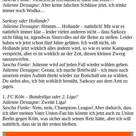
Julienne Dessagne:
Aber keine falschen Schlüsse jetzt, ich trinke
immer noch Wodka…
Sarkozy oder Hollande?
Julienne Dessagne:
Hmmm… Hollande – natürlich! Mir war es
natürlich immer klar – leider vielen anderen nicht – dass Sarkozy
nicht fähig ist, irgendwas Sinnvolles auf die Beine zu stellen. Leider
haben wir jetzt schon fünf Jahre gelitten. Ich weiß nicht, ob
Hollande jetzt wirklich alles ändern wird, so wie es seine Kampagne
verspricht, aber es ist wirklich an der Zeit, diesen kleinen Zwerg
rauszuwerfen.
Sascha Funke:
Julienne wird auf jeden Fall wieder wählen gehen.
Julienne Dessagne:
Genau, ich mache Briefwahl – ich muss nach
unserem ersten Auftritt direkt wieder zur Botschaft um zu wählen.
Du siehst also, ich bin wirklich bemüht, Sarkozy aus dem Amt zu
jagen.
1. FC Köln – Bundesliga oder 2. Liga?
Julienne Dessagne:
Zweite Liga!
Sascha Funke:
Nein, nein, Champions League! Aber dadurch, dass
ich über meinen Vater Union-Fan bin könnte ich jetzt auch zu Union
Berlin gegen Köln, was sicher auch seinen Reiz hätte, aber ich will
natürlich, dass sie in der ersten bleiben.