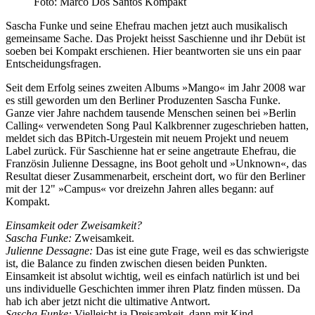
Foto: Marco Dos Santos Kompakt
Sascha Funke und seine Ehefrau machen jetzt auch musikalisch
gemeinsame Sache. Das Projekt heisst Saschienne und ihr Debüt ist
soeben bei Kompakt erschienen. Hier beantworten sie uns ein paar
Entscheidungsfragen.
Seit dem Erfolg seines zweiten Albums »Mango« im Jahr 2008 war
es still geworden um den Berliner Produzenten Sascha Funke.
Ganze vier Jahre nachdem tausende Menschen seinen bei »Berlin
Calling« verwendeten Song Paul Kalkbrenner zugeschrieben hatten,
meldet sich das BPitch-Urgestein mit neuem Projekt und neuem
Label zurück. Für Saschienne hat er seine angetraute Ehefrau, die
Französin Julienne Dessagne, ins Boot geholt und »Unknown«, das
Resultat dieser Zusammenarbeit, erscheint dort, wo für den Berliner
mit der 12" »Campus« vor dreizehn Jahren alles begann: auf
Kompakt.
Einsamkeit oder Zweisamkeit?
Sascha Funke:
Zweisamkeit.
Julienne Dessagne:
Das ist eine gute Frage, weil es das schwierigste
ist, die Balance zu finden zwischen diesen beiden Punkten.
Einsamkeit ist absolut wichtig, weil es einfach natürlich ist und bei
uns individuelle Geschichten immer ihren Platz finden müssen. Da
hab ich aber jetzt nicht die ultimative Antwort.
Sascha Funke:
Vielleicht ja Dreisamkeit, dann mit Kind…