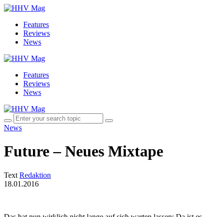
Features
Reviews
News
Features
Reviews
News
News
Future – Neues Mixtape
Text
Redaktion
18.01.2016
Das hat nun wirklich nicht lange auf sich warten lassen: Da ist es