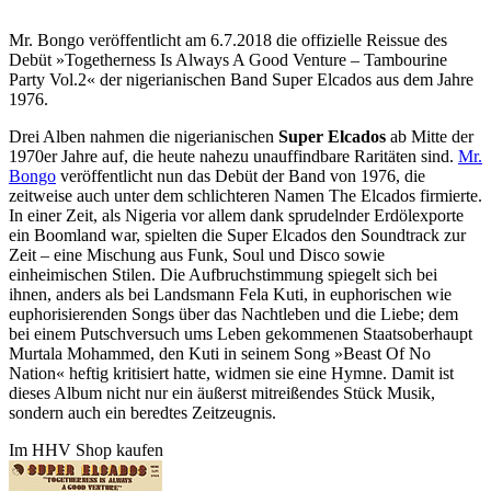
Mr. Bongo veröffentlicht am 6.7.2018 die offizielle Reissue des
Debüt »Togetherness Is Always A Good Venture – Tambourine
Party Vol.2« der nigerianischen Band Super Elcados aus dem Jahre
1976.
Drei Alben nahmen die nigerianischen
Super Elcados
ab Mitte der
1970er Jahre auf, die heute nahezu unauffindbare Raritäten sind.
Mr.
Bongo
veröffentlicht nun das Debüt der Band von 1976, die
zeitweise auch unter dem schlichteren Namen The Elcados firmierte.
In einer Zeit, als Nigeria vor allem dank sprudelnder Erdölexporte
ein Boomland war, spielten die Super Elcados den Soundtrack zur
Zeit – eine Mischung aus Funk, Soul und Disco sowie
einheimischen Stilen. Die Aufbruchstimmung spiegelt sich bei
ihnen, anders als bei Landsmann Fela Kuti, in euphorischen wie
euphorisierenden Songs über das Nachtleben und die Liebe; dem
bei einem Putschversuch ums Leben gekommenen Staatsoberhaupt
Murtala Mohammed, den Kuti in seinem Song »Beast Of No
Nation« heftig kritisiert hatte, widmen sie eine Hymne. Damit ist
dieses Album nicht nur ein äußerst mitreißendes Stück Musik,
sondern auch ein beredtes Zeitzeugnis.
Im HHV Shop kaufen