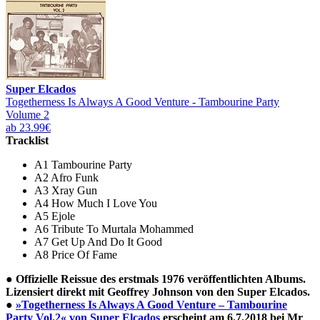
Super Elcados
Togetherness Is Always A Good Venture - Tambourine Party
Volume 2
ab 23.99€
Tracklist
A1 Tambourine Party
A2 Afro Funk
A3 Xray Gun
A4 How Much I Love You
A5 Ejole
A6 Tribute To Murtala Mohammed
A7 Get Up And Do It Good
A8 Price Of Fame
●
Offizielle Reissue des erstmals 1976 veröffentlichten Albums.
Lizensiert direkt mit Geoffrey Johnson von den Super Elcados.
●
»Togetherness Is Always A Good Venture – Tambourine
Party Vol.2« von Super Elcados
erscheint am 6.7.2018 bei Mr