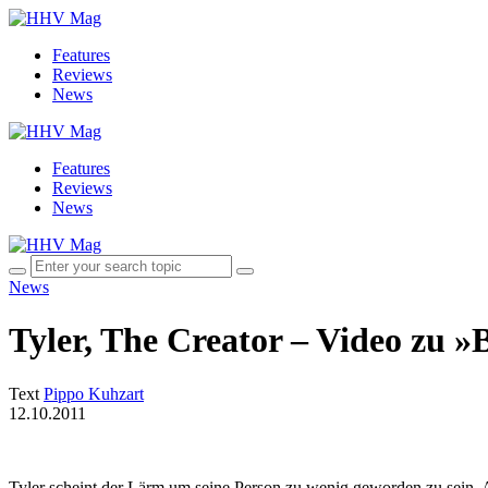
Features
Reviews
News
Features
Reviews
News
News
Tyler, The Creator – Video zu »
Text
Pippo Kuhzart
12.10.2011
Tyler scheint der Lärm um seine Person zu wenig geworden zu sein. 