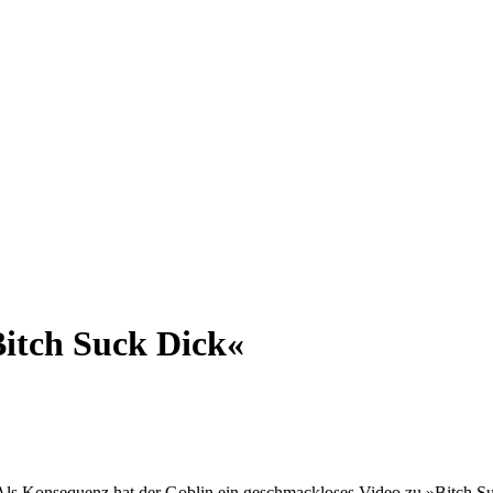
Bitch Suck Dick«
Als Konsequenz hat der Goblin ein geschmackloses Video zu »Bitch Suc