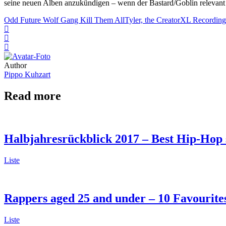
seine neuen Alben anzukündigen – wenn der Bastard/Goblin relevant b
Odd Future Wolf Gang Kill Them All
Tyler, the Creator
XL Recording
Author
Pippo Kuhzart
Read more
Halbjahresrückblick 2017 – Best Hip-Hop 
Liste
Rappers aged 25 and under – 10 Favourites
Liste