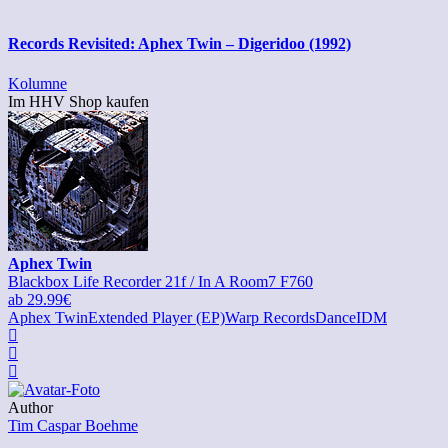
Records Revisited: Aphex Twin – Digeridoo (1992)
Kolumne
Im HHV Shop kaufen
Aphex Twin
Blackbox Life Recorder 21f / In A Room7 F760
ab 29.99€
Aphex Twin
Extended Player (EP)
Warp Records
Dance
IDM
Author
Tim Caspar Boehme