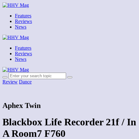
Features
Reviews
News
Features
Reviews
News
Review
Dance
Aphex Twin
Blackbox Life Recorder 21f / In
A Room7 F760