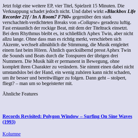
Jetzt folgt eine weitere EP, vier Titel, Spielzeit 15 Minuten. Die
Verknappung schadet jedoch nicht. Und dabei wirkt
»Blackbox Life
Recorder 21f / In A Room7 F760«
gegenüber den stark
verschachtelt-verdichteten Breaks von
»Collapse«
geradezu luftig.
Fast erstaunlich der rockige Beat, mit dem der Titeltrack einsetzt.
Bei dem Rhythmus bleibt es, ist schließlich Aphex Twin, aber nicht
allzu lange. Ohne dass man es richtig merkt, verschieben sich
Akzente, wechselt allmählich die Stimmung, die Musik entgleitet
einem fast beim Hören. Ähnlich quecksilbernd presst Aphex Twin
die Sounds und Beats durch die Tonspuren der übrigen drei
Nummern. Die Musik hält er permanent in Bewegung, ohne
komplett ihren Charakter zu verändern. Sie nimmt einen dabei nicht
umstandslos bei der Hand, ein wenig zuhören kann nicht schaden,
um ihr besser und bereitwilliger zu folgen. Dann geht – stolpert,
fliegt? – man um so begeisterter mit.
Ähnliche Features
Records Revisited: Polygon Window – Surfing On Sine Waves
(1993)
Kolumne