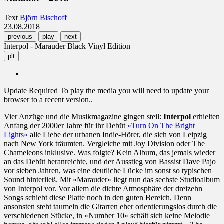
Text
Björn Bischoff
23.08.2018
previous
play
next
Interpol - Marauder Black Vinyl Edition
plt
Update Required
To play the media you will need to update your
browser to a recent version..
Vier Anzüge und die Musikmagazine gingen steil:
Interpol
erhielten
Anfang der 2000er Jahre für ihr Debüt
»Turn On The Bright
Lights«
alle Liebe der urbanen Indie-Hörer, die sich von Leipzig
nach New York träumten. Vergleiche mit Joy Division oder The
Chameleons inklusive. Was folgte? Kein Album, das jemals wieder
an das Debüt heranreichte, und der Ausstieg von Bassist Dave Pajo
vor sieben Jahren, was eine deutliche Lücke im sonst so typischen
Sound hinterließ. Mit »Marauder« liegt nun das sechste Studioalbum
von Interpol vor. Vor allem die dichte Atmosphäre der dreizehn
Songs schiebt diese Platte noch in den guten Bereich. Denn
ansonsten steht taumeln die Gitarren eher orientierungslos durch die
verschiedenen Stücke, in »Number 10« schält sich keine Melodie