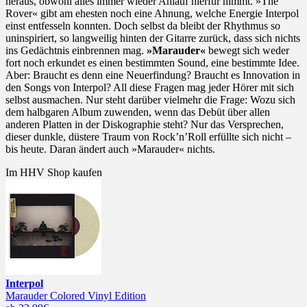
heraus, obwohl alles immer wieder Anlauf hierfür nimmt. »The
Rover« gibt am ehesten noch eine Ahnung, welche Energie Interpol
einst entfesseln konnten. Doch selbst da bleibt der Rhythmus so
uninspiriert, so langweilig hinten der Gitarre zurück, dass sich nichts
ins Gedächtnis einbrennen mag.
»Marauder«
bewegt sich weder
fort noch erkundet es einen bestimmten Sound, eine bestimmte Idee.
Aber: Braucht es denn eine Neuerfindung? Braucht es Innovation in
den Songs von Interpol? All diese Fragen mag jeder Hörer mit sich
selbst ausmachen. Nur steht darüber vielmehr die Frage: Wozu sich
dem halbgaren Album zuwenden, wenn das Debüt über allen
anderen Platten in der Diskographie steht? Nur das Versprechen,
dieser dunkle, düstere Traum von Rock’n’Roll erfüllte sich nicht –
bis heute. Daran ändert auch »Marauder« nichts.
Im HHV Shop kaufen
Interpol
Marauder Colored Vinyl Edition