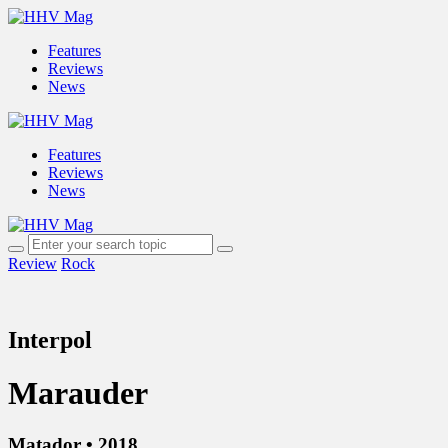
Features
Reviews
News
Features
Reviews
News
Review
Rock
Interpol
Marauder
Matador • 2018