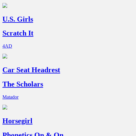
U.S. Girls
Scratch It
4AD
Car Seat Headrest
The Scholars
Matador
Horsegirl
Phonetics On & On