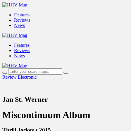
Features
Reviews
News
Features
Reviews
News
Review
Electronic
Jan St. Werner
Miscontinuum Album
Thrill Jockey • 2015