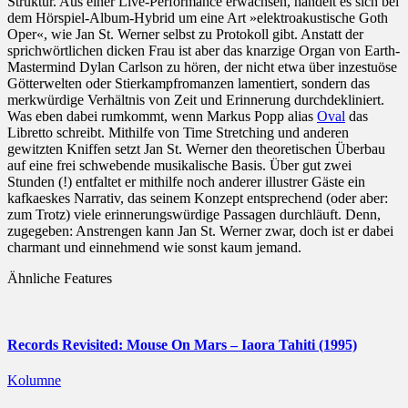
Struktur. Aus einer Live-Performance erwachsen, handelt es sich bei
dem Hörspiel-Album-Hybrid um eine Art »elektroakustische Goth
Oper«, wie Jan St. Werner selbst zu Protokoll gibt. Anstatt der
sprichwörtlichen dicken Frau ist aber das knarzige Organ von Earth-
Mastermind Dylan Carlson zu hören, der nicht etwa über inzestuöse
Götterwelten oder Stierkampfromanzen lamentiert, sondern das
merkwürdige Verhältnis von Zeit und Erinnerung durchdekliniert.
Was eben dabei rumkommt, wenn Markus Popp alias
Oval
das
Libretto schreibt. Mithilfe von Time Stretching und anderen
gewitzten Kniffen setzt Jan St. Werner den theoretischen Überbau
auf eine frei schwebende musikalische Basis. Über gut zwei
Stunden (!) entfaltet er mithilfe noch anderer illustrer Gäste ein
kafkaeskes Narrativ, das seinem Konzept entsprechend (oder aber:
zum Trotz) viele erinnerungswürdige Passagen durchläuft. Denn,
zugegeben: Anstrengen kann Jan St. Werner zwar, doch ist er dabei
charmant und einnehmend wie sonst kaum jemand.
Ähnliche Features
Records Revisited: Mouse On Mars – Iaora Tahiti (1995)
Kolumne