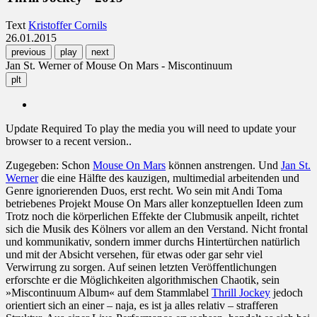
Text
Kristoffer Cornils
26.01.2015
previous
play
next
Jan St. Werner of Mouse On Mars - Miscontinuum
plt
Update Required
To play the media you will need to update your
browser to a recent version..
Zugegeben: Schon
Mouse On Mars
können anstrengen. Und
Jan St.
Werner
die eine Hälfte des kauzigen, multimedial arbeitenden und
Genre ignorierenden Duos, erst recht. Wo sein mit Andi Toma
betriebenes Projekt Mouse On Mars aller konzeptuellen Ideen zum
Trotz noch die körperlichen Effekte der Clubmusik anpeilt, richtet
sich die Musik des Kölners vor allem an den Verstand. Nicht frontal
und kommunikativ, sondern immer durchs Hintertürchen natürlich
und mit der Absicht versehen, für etwas oder gar sehr viel
Verwirrung zu sorgen. Auf seinen letzten Veröffentlichungen
erforschte er die Möglichkeiten algorithmischen Chaotik, sein
»Miscontinuum Album« auf dem Stammlabel
Thrill Jockey
jedoch
orientiert sich an einer – naja, es ist ja alles relativ – strafferen