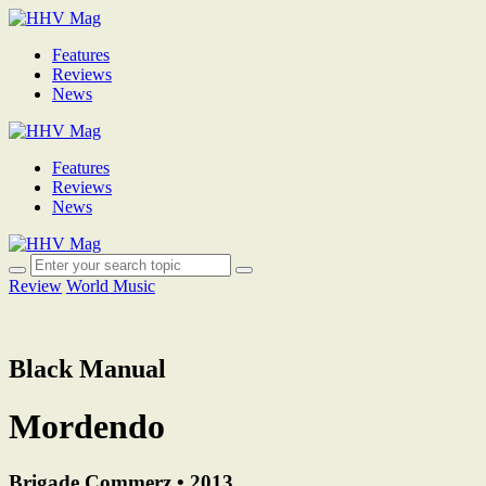
Features
Reviews
News
Features
Reviews
News
Review
World Music
Black Manual
Mordendo
Brigade Commerz • 2013