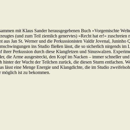
zusammen mit Klaus Sander herausgegebenen Buch »Vorgemischte Welte
gtes (und zum Teil ziemlich genervtes) »Recht hat er!« zuschreien möc
steht aus Jan St. Werner und die Perkussionisten Valdir Jovenal, Juni
schwingungen ins Studio fließen lässt, die so sicherlich nirgends im
 ihrer Perkussion durch diese Klangfetzen und Sinuswalzen. Experimente
die Arme ausgestreckt, den Kopf im Nacken – immer schneller und kraft
ch hinter der Wucht der Teilchen zurück, die diesen Sturm entfachen. 
as lässt eine Menge Energie und Klangdichte, die im Studio zweifelso
r möglich ist zu bekommen.