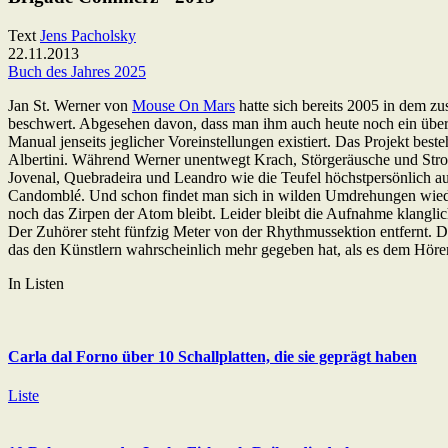
Text
Jens Pacholsky
22.11.2013
Buch des Jahres 2025
Jan St. Werner von
Mouse On Mars
hatte sich bereits 2005 in dem 
beschwert. Abgesehen davon, dass man ihm auch heute noch ein überzeu
Manual jenseits jeglicher Voreinstellungen existiert. Das Projekt be
Albertini. Während Werner unentwegt Krach, Störgeräusche und Strom
Jovenal, Quebradeira und Leandro wie die Teufel höchstpersönlich auf
Candomblé. Und schon findet man sich in wilden Umdrehungen wieder, 
noch das Zirpen der Atom bleibt. Leider bleibt die Aufnahme klangli
Der Zuhörer steht fünfzig Meter von der Rhythmussektion entfernt. D
das den Künstlern wahrscheinlich mehr gegeben hat, als es dem Höre
In Listen
Carla dal Forno über 10 Schallplatten, die sie geprägt haben
Liste