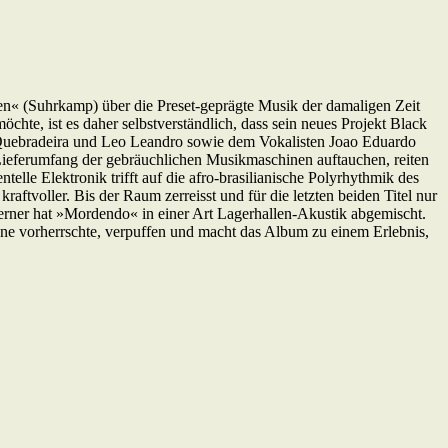
n« (Suhrkamp) über die Preset-geprägte Musik der damaligen Zeit
hte, ist es daher selbstverständlich, dass sein neues Projekt Black
nho Quebradeira und Leo Leandro sowie dem Vokalisten Joao Eduardo
 Lieferumfang der gebräuchlichen Musikmaschinen auftauchen, reiten
lle Elektronik trifft auf die afro-brasilianische Polyrhythmik des
voller. Bis der Raum zerreisst und für die letzten beiden Titel nur
Werner hat »Mordendo« in einer Art Lagerhallen-Akustik abgemischt.
hne vorherrschte, verpuffen und macht das Album zu einem Erlebnis,