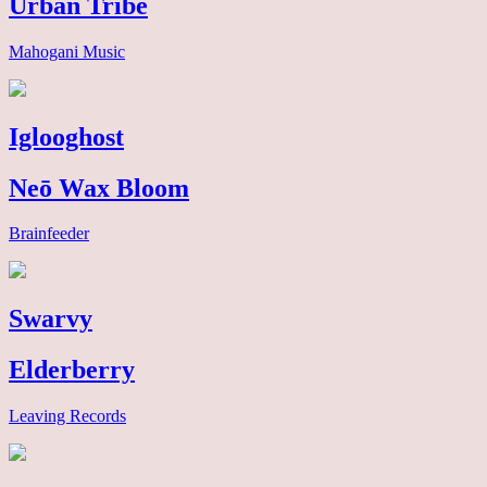
Urban Tribe
Mahogani Music
Iglooghost
Neō Wax Bloom
Brainfeeder
Swarvy
Elderberry
Leaving Records