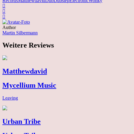
Records
Matthewdavid
Dub
Dubstep
Electronic
Wonky
Author
Martin Silbermann
Weitere Reviews
Matthewdavid
Mycellium Music
Leaving
Urban Tribe