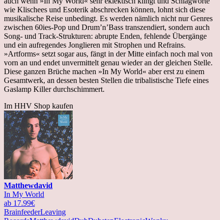
auch wenn »In My World« sehr eklektisch klingt und Schlagworte
wie Klischees und Esoterik abschrecken können, lohnt sich diese
musikalische Reise unbedingt. Es werden nämlich nicht nur Genres
zwischen 60ies-Pop und Drum’n’Bass transzendiert, sondern auch
Song- und Track-Strukturen: abrupte Enden, fehlende Übergänge
und ein aufregendes Jonglieren mit Strophen und Refrains.
»Artforms« setzt sogar aus, fängt in der Mitte einfach noch mal von
vorn an und endet unvermittelt genau wieder an der gleichen Stelle.
Diese ganzen Brüche machen »In My World« aber erst zu einem
Gesamtwerk, an dessen besten Stellen die tribalistische Tiefe eines
Gaslamp Killer durchschimmert.
Im HHV Shop kaufen
Matthewdavid
In My World
ab 17.99€
Brainfeeder
Leaving