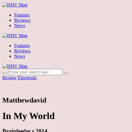
Features
Reviews
News
Features
Reviews
News
Review
Electronic
Matthewdavid
In My World
Brainfeeder • 2014