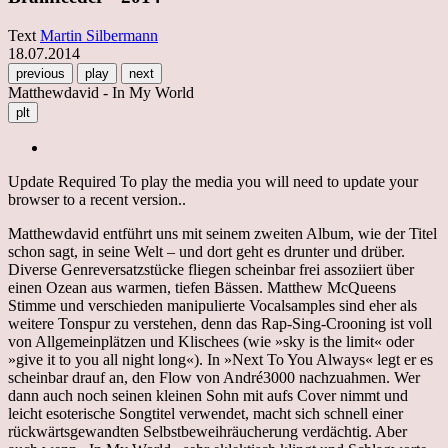
Text
Martin Silbermann
18.07.2014
previous
play
next
Matthewdavid - In My World
plt
Update Required
To play the media you will need to update your
browser to a recent version..
Matthewdavid entführt uns mit seinem zweiten Album, wie der Titel
schon sagt, in seine Welt – und dort geht es drunter und drüber.
Diverse Genreversatzstücke fliegen scheinbar frei assoziiert über
einen Ozean aus warmen, tiefen Bässen. Matthew McQueens
Stimme und verschieden manipulierte Vocalsamples sind eher als
weitere Tonspur zu verstehen, denn das Rap-Sing-Crooning ist voll
von Allgemeinplätzen und Klischees (wie »sky is the limit« oder
»give it to you all night long«). In »Next To You Always« legt er es
scheinbar drauf an, den Flow von André3000 nachzuahmen. Wer
dann auch noch seinen kleinen Sohn mit aufs Cover nimmt und
leicht esoterische Songtitel verwendet, macht sich schnell einer
rückwärtsgewandten Selbstbeweihräucherung verdächtig. Aber