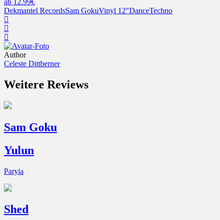
ab 12.99€
Dekmantel Records
Sam Goku
Vinyl 12"
Dance
Techno
Author
Celeste Dittberner
Weitere Reviews
Sam Goku
Yulun
Paryia
Shed