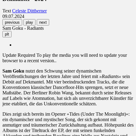
Text
Celeste Dittberner
09.07.2024
previous
play
next
Sam Goku - Radiants
plt
Update Required
To play the media you will need to update your
browser to a recent version..
Sam Goku
nutzt den Schwung seiner dynamischen
Veröffentlichungen der letzten Jahre und feiert mit
»Radiants«
sein
Debüt auf Dekmantel. Mit vier beeindruckenden Tracks, die die
Konventionen klassischer Dancefloor-Hits sprengen, setzt er neue
Maßstäbe. Der Berliner Robin Wang, bekannt durch seine Releases
auf Labels wie Atomnation, hat sich als unverzichtbarer Künstler für
jene etabliert, die das Unkonventionelle schätzen.
Dies zeigt sich bereits im Opener »Tides (Under The Moonlight)«:
ein dynamischer und mystischer Song, der sich gekonnt mit
anmutiger und träumerischer Zurückhaltung aufbaut. Höhepunkt des
Albums ist der Titeltrack der EP, der mit seinen funkelnden
Akkorden und treibenden Basslines eine Welle aus Nostalgie und