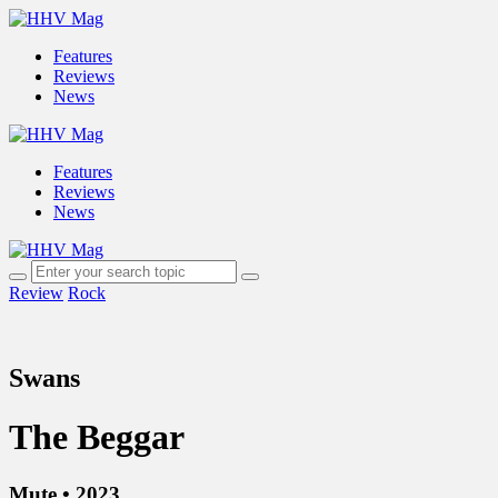
Features
Reviews
News
Features
Reviews
News
Review
Rock
Swans
The Beggar
Mute • 2023