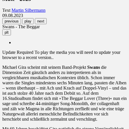
Text
Martin Silbermann
09.08.2023
previous
play
next
Swans - The Beggar
plt
Update Required
To play the media you will need to update your
browser to a recent version..
Michael Gira scheint mit seinem Band-Projekt
Swans
die
Dimension Zeit gänzlich anders zu interpretieren als in
vergleichbaren musikalischen Kontexten üblich. Schon immer
waren die Singles mindestens sechs Minuten lang, passten die Alben
– wenn überhaupt – mit Ach und Krach auf Doppel-Vinyl – und das
ist auch stolze 40 Jahre nach dem Debüt so. Auf dem
16.Studioalbum findet sich mit »The Beggar Lover (Three)« nun ein
sage und schreibe 44-minütiger Song-Monolith, der collagenhaft
und zäh wie Magma in alle Richtungen zerfließt und wie eine träge
Naturgewalt allerlei menschliche Befindlichkeiten vor sich
herschiebt und schließlich zermalmt und verschlingt.
Mit 69 Jahren beschäftigt Gira natürlich die eigene Vergänglichkeit