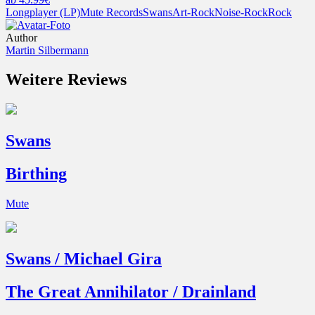
Longplayer (LP)
Mute Records
Swans
Art-Rock
Noise-Rock
Rock
Author
Martin Silbermann
Weitere Reviews
Swans
Birthing
Mute
Swans / Michael Gira
The Great Annihilator / Drainland