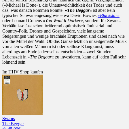
(»Michael Is Done«), die Unausweichlichkeit des Todes und auch
das, was danach kommen könnte.
»The Beggar«
ist aber kein
typischer Schwanengesang wie etwa David Bowies
»Blackstar«
oder Leonard Cohens
»You Want It Darker«
, sondern für Swans-
Verhältnisse fast schon irritierend optimistisch. Industrial und
Country-Folk, Drones und Gospelchöre, viele langsame
Steigerungen und wenige brachiale Eruptionen sind dabei nach wie
vor die Mittel der Wahl. Ob das Ganze letztlich unzeitgemäße Musik
von alten weißen Männern ist oder zeitlose Klangkunst, muss
allerdings am Ende jede/r selbst entscheiden – zwei Stunden
Lebenszeit in »
The Beggar«
zu investieren, kann auf jeden Fall sehr
lohnend sein.
Im HHV Shop kaufen
Swans
The Beggar
ab 45.99€