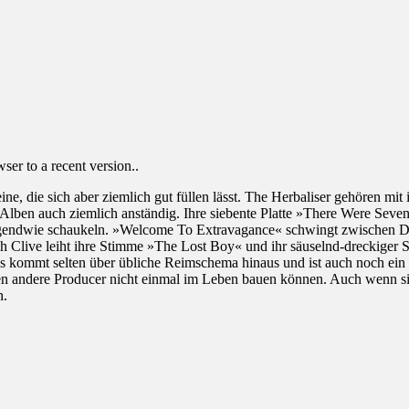
er to a recent version..
ine, die sich aber ziemlich gut füllen lässt. The Herbaliser gehören
en Alben auch ziemlich anständig. Ihre siebente Platte »There Were Se
irgendwie schaukeln. »Welcome To Extravagance« schwingt zwischen 
ah Clive leiht ihre Stimme »The Lost Boy« und ihr säuselnd-dreckiger S
 Das kommt selten über übliche Reimschema hinaus und ist auch noch ei
n andere Producer nicht einmal im Leben bauen können. Auch wenn sich 
h.