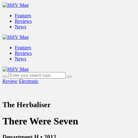
Features
Reviews
News
Features
Reviews
News
Review
Electronic
The Herbaliser
There Were Seven
Department H • 2012