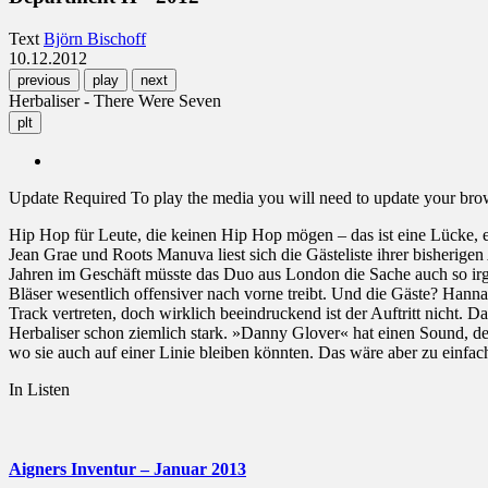
Text
Björn Bischoff
10.12.2012
previous
play
next
Herbaliser - There Were Seven
plt
Update Required
To play the media you will need to update your brows
Hip Hop für Leute, die keinen Hip Hop mögen – das ist eine Lücke, e
Jean Grae und Roots Manuva liest sich die Gästeliste ihrer bisherig
Jahren im Geschäft müsste das Duo aus London die Sache auch so 
Bläser wesentlich offensiver nach vorne treibt. Und die Gäste? Hann
Track vertreten, doch wirklich beeindruckend ist der Auftritt nicht.
Herbaliser schon ziemlich stark. »Danny Glover« hat einen Sound, de
wo sie auch auf einer Linie bleiben könnten. Das wäre aber zu einfac
In Listen
Aigners Inventur – Januar 2013