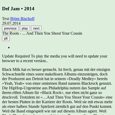
Def Jam • 2014
Text
Björn Bischoff
29.07.2014
previous
play
next
The Roots - ... And Then You Shoot Your Cousin
plt
Update Required
To play the media you will need to update your
browser to a recent version..
Black Milk hat es besser gemacht. Ist frech, genau mit der einzigen
Schwachstelle eines sonst makellosen Albums einzusteigen, doch
der Produzent aus Detroit hat in seinem »Deadly Medley« bereits
»Yeah, Yeah« von einer ominösen Band namens Blackrock genutzt.
Die HipHop-Urgesteine aus Philadelphia nutzen das Sample auf
ihrem elften Album für »Black Rock«, nur eben nicht ganz so
druckvoll. Trotzdem ist »…And Then You Shoot Your Cousin« eine
der besten Platten in der Karriere der Roots. Weil sie mit etwas mehr
als einer halben Stunde Spielzeit ziemlich gut auf den Punkt kommt.
Weil die Band eingespielt wie nie auf diesem Album agiert. Weil