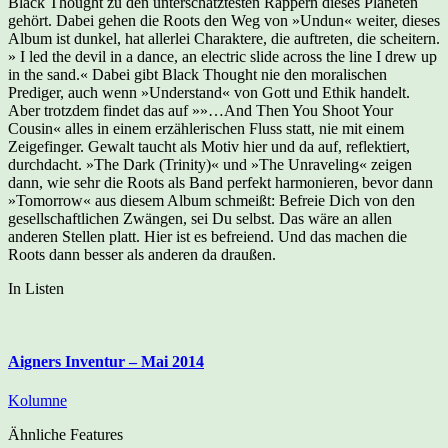
Black Thought zu den unterschätztesten Rappern dieses Planeten
gehört. Dabei gehen die Roots den Weg von »Undun« weiter, dieses
Album ist dunkel, hat allerlei Charaktere, die auftreten, die scheitern.
» I led the devil in a dance, an electric slide across the line I drew up
in the sand.« Dabei gibt Black Thought nie den moralischen
Prediger, auch wenn »Understand« von Gott und Ethik handelt.
Aber trotzdem findet das auf »»…And Then You Shoot Your
Cousin« alles in einem erzählerischen Fluss statt, nie mit einem
Zeigefinger. Gewalt taucht als Motiv hier und da auf, reflektiert,
durchdacht. »The Dark (Trinity)« und »The Unraveling« zeigen
dann, wie sehr die Roots als Band perfekt harmonieren, bevor dann
»Tomorrow« aus diesem Album schmeißt: Befreie Dich von den
gesellschaftlichen Zwängen, sei Du selbst. Das wäre an allen
anderen Stellen platt. Hier ist es befreiend. Und das machen die
Roots dann besser als anderen da draußen.
In Listen
Aigners Inventur – Mai 2014
Kolumne
Ähnliche Features