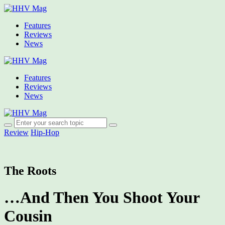
Features
Reviews
News
Features
Reviews
News
Review
Hip-Hop
The Roots
…And Then You Shoot Your
Cousin