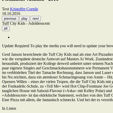
Text
Kristoffer Cornils
18.10.2016
previous
play
next
Tuff City Kids - Adoldesscent
plt
Update Required
To play the media you will need to update your brows
Gerd Janson bezeichnete die Tuff City Kids mal als eine Art Pizzadiens
wie die verspätete deutsche Antwort auf Masters At Work. Zumindest
heraushält, produziert der Kollege derweil unbeirrt unter seinem Na
paar eigenen Singles auf Geschmackshausnummern wie Permanent Vaca
im verblödelten Titel der Tatsache Rechnung, dass Janson und Lauer ei
bis Nu reichten, dazu ein atemloser Schmachtgesang von Annie – Hi
Openers Willen – eines der vielen Tropen, die die Tuff City Kids mi
der Funkadelic-Schule, zu »Tell Me« wird Hot Chip-Frontnase Joe Go
tauglichen House mit Salsoul-Flavour (»Aska« mit Kelley Polar) un
»Adoldesscent« ist das eklektische Statement, welches von den Tuff C
Eine Pizza mit allem, die fantastisch schmeckt. Und bei der es verzeih
In Listen