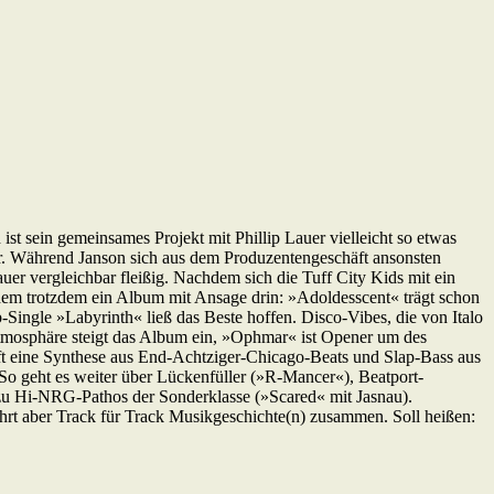
 ist sein gemeinsames Projekt mit Phillip Lauer vielleicht so etwas
or. Während Janson sich aus dem Produzentengeschäft ansonsten
er vergleichbar fleißig. Nachdem sich die Tuff City Kids mit ein
em trotzdem ein Album mit Ansage drin: »Adoldesscent« trägt schon
-Single »Labyrinth« ließ das Beste hoffen. Disco-Vibes, die von Italo
tmosphäre steigt das Album ein, »Ophmar« ist Opener um des
fft eine Synthese aus End-Achtziger-Chicago-Beats und Slap-Bass aus
o geht es weiter über Lückenfüller (»R-Mancer«), Beatport-
 zu Hi-NRG-Pathos der Sonderklasse (»Scared« mit Jasnau).
ührt aber Track für Track Musikgeschichte(n) zusammen. Soll heißen: