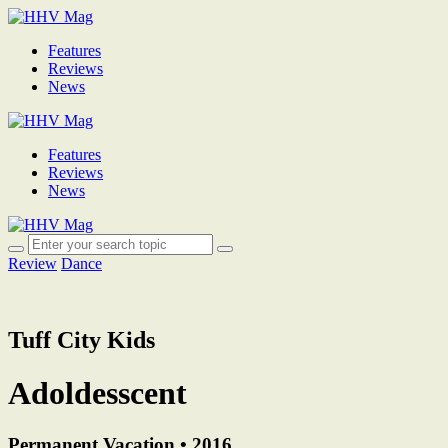
Features
Reviews
News
Features
Reviews
News
Review
Dance
Tuff City Kids
Adoldesscent
Permanent Vacation • 2016