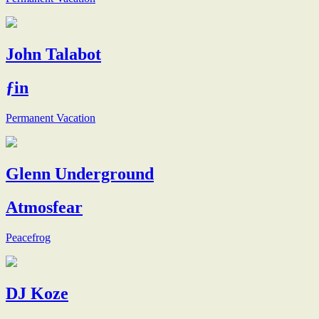
John Talabot
ƒin
Permanent Vacation
Glenn Underground
Atmosfear
Peacefrog
DJ Koze