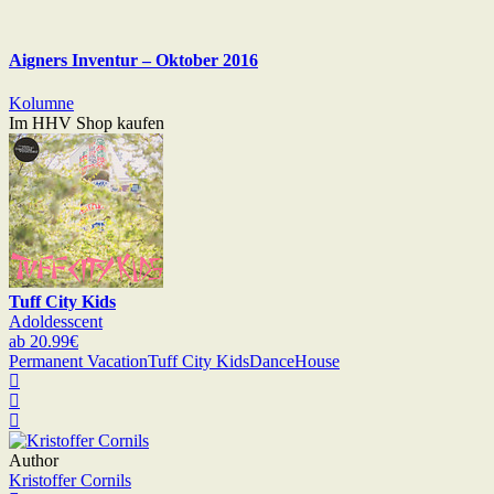
Aigners Inventur – Oktober 2016
Kolumne
Im HHV Shop kaufen
Tuff City Kids
Adoldesscent
ab 20.99€
Permanent Vacation
Tuff City Kids
Dance
House
Author
Kristoffer Cornils