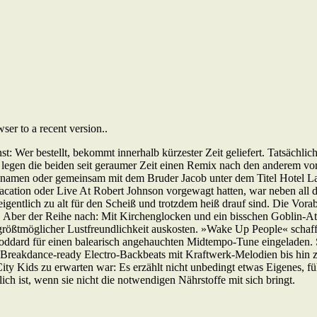
er to a recent version..
t: Wer bestellt, bekommt innerhalb kürzester Zeit geliefert. Tatsächlich
 legen die beiden seit geraumer Zeit einen Remix nach den anderem v
chnamen oder gemeinsam mit dem Bruder Jacob unter dem Titel Hotel Lau
tion oder Live At Robert Johnson vorgewagt hatten, war neben all d
gentlich zu alt für den Scheiß und trotzdem heiß drauf sind. Die Vorab
t. Aber der Reihe nach: Mit Kirchenglocken und ein bisschen Goblin-A
t größtmöglicher Lustfreundlichkeit auskosten. »Wake Up People« scha
ddard für einen balearisch angehauchten Midtempo-Tune eingeladen. S
d Breakdance-ready Electro-Backbeats mit Kraftwerk-Melodien bis hin
ity Kids zu erwarten war: Es erzählt nicht unbedingt etwas Eigenes, f
lich ist, wenn sie nicht die notwendigen Nährstoffe mit sich bringt.