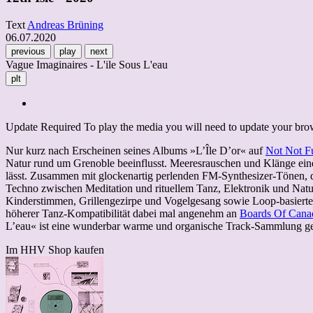
Text
Andreas Brüning
06.07.2020
previous
play
next
Vague Imaginaires - L'ile Sous L'eau
plt
Update Required
To play the media you will need to update your brows
Nur kurz nach Erscheinen seines Albums »L’Île D’or« auf
Not Not F
Natur rund um Grenoble beeinflusst. Meeresrauschen und Klänge eines
lässt. Zusammen mit glockenartig perlenden FM-Synthesizer-Tönen, 
Techno zwischen Meditation und rituellem Tanz, Elektronik und Natur-
Kinderstimmen, Grillengezirpe und Vogelgesang sowie Loop-basierte 
höherer Tanz-Kompatibilität dabei mal angenehm an
Boards Of Cana
L’eau« ist eine wunderbar warme und organische Track-Sammlung gewor
Im HHV Shop kaufen