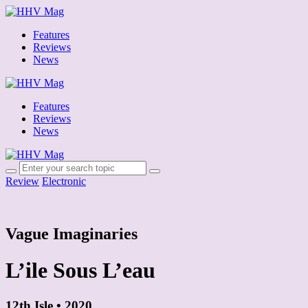
Features
Reviews
News
Features
Reviews
News
Review
Electronic
Vague Imaginaries
L’ile Sous L’eau
12th Isle • 2020