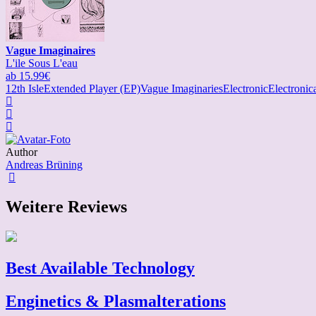
Vague Imaginaires
L'ile Sous L'eau
ab 15.99€
12th Isle
Extended Player (EP)
Vague Imaginaries
Electronic
Electronic
Author
Andreas Brüning
Weitere Reviews
Best Available Technology
Enginetics & Plasmalterations