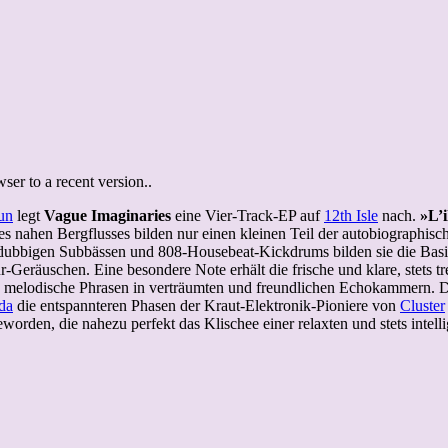
er to a recent version..
un
legt
Vague Imaginaries
eine Vier-Track-EP auf
12th Isle
nach.
»L’i
 nahen Bergflusses bilden nur einen kleinen Teil der autobiographisch
dubbigen Subbässen und 808-Housebeat-Kickdrums bilden sie die Basis
Geräuschen. Eine besondere Note erhält die frische und klare, stets tr
melodische Phrasen in verträumten und freundlichen Echokammern. Die 
da
die entspannteren Phasen der Kraut-Elektronik-Pioniere von
Cluster
den, die nahezu perfekt das Klischee einer relaxten und stets intelli