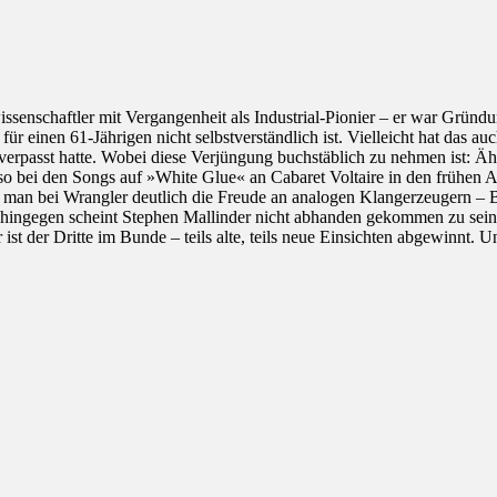
issenschaftler mit Vergangenheit als Industrial-Pionier – er war Grün
für einen 61-Jährigen nicht selbstverständlich ist. Vielleicht hat das
 verpasst hatte. Wobei diese Verjüngung buchstäblich zu nehmen ist:
so bei den Songs auf »White Glue« an Cabaret Voltaire in den frühen A
man bei Wrangler deutlich die Freude an analogen Klangerzeugern – B
ingegen scheint Stephen Mallinder nicht abhanden gekommen zu sein. M
t der Dritte im Bunde – teils alte, teils neue Einsichten abgewinnt. Un