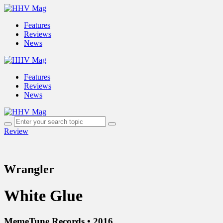
Features
Reviews
News
Features
Reviews
News
Review
Wrangler
White Glue
MemeTune Records • 2016