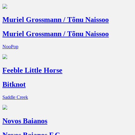
Muriel Grossmann / Tõnu Naissoo
Muriel Grossmann / Tõnu Naissoo
NooPop
Feeble Little Horse
Bitknot
Saddle Creek
Novos Baianos
Novos Baianos F.C.