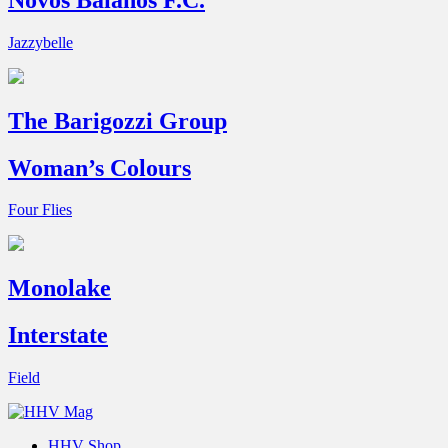
Jazzybelle
The Barigozzi Group
Woman’s Colours
Four Flies
Monolake
Interstate
Field
HHV Shop