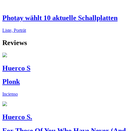
Photay wählt 10 aktuelle Schallplatten
Liste, Porträt
Reviews
Huerco S
Plonk
Incienso
Huerco S.
For Those Of You Who Have Never (And