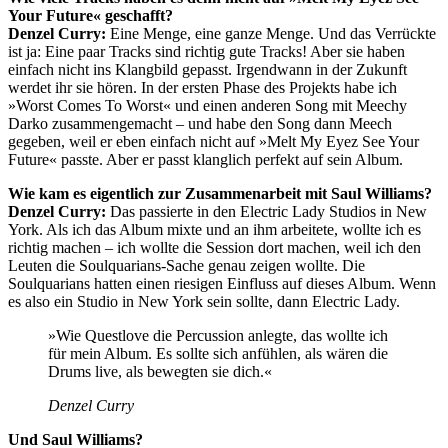
Your Future« geschafft?
Denzel Curry:
Eine Menge, eine ganze Menge. Und das Verrückte
ist ja: Eine paar Tracks sind richtig gute Tracks! Aber sie haben
einfach nicht ins Klangbild gepasst. Irgendwann in der Zukunft
werdet ihr sie hören. In der ersten Phase des Projekts habe ich
»Worst Comes To Worst« und einen anderen Song mit Meechy
Darko zusammengemacht – und habe den Song dann Meech
gegeben, weil er eben einfach nicht auf »Melt My Eyez See Your
Future« passte. Aber er passt klanglich perfekt auf sein Album.
Wie kam es eigentlich zur Zusammenarbeit mit Saul Williams?
Denzel Curry:
Das passierte in den Electric Lady Studios in New
York. Als ich das Album mixte und an ihm arbeitete, wollte ich es
richtig machen – ich wollte die Session dort machen, weil ich den
Leuten die Soulquarians-Sache genau zeigen wollte. Die
Soulquarians hatten einen riesigen Einfluss auf dieses Album. Wenn
es also ein Studio in New York sein sollte, dann Electric Lady.
»Wie Questlove die Percussion anlegte, das wollte ich
für mein Album. Es sollte sich anfühlen, als wären die
Drums live, als bewegten sie dich.«
Denzel Curry
Und Saul Williams?