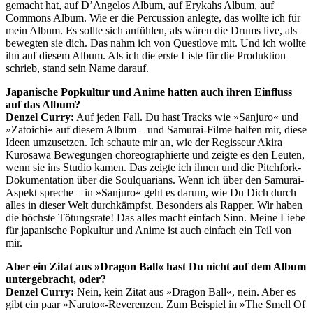
gemacht hat, auf D’Angelos Album, auf Erykahs Album, auf
Commons Album. Wie er die Percussion anlegte, das wollte ich für
mein Album. Es sollte sich anfühlen, als wären die Drums live, als
bewegten sie dich. Das nahm ich von Questlove mit. Und ich wollte
ihn auf diesem Album. Als ich die erste Liste für die Produktion
schrieb, stand sein Name darauf.
Japanische Popkultur und Anime hatten auch ihren Einfluss
auf das Album?
Denzel Curry:
Auf jeden Fall. Du hast Tracks wie »Sanjuro« und
»Zatoichi« auf diesem Album – und Samurai-Filme halfen mir, diese
Ideen umzusetzen. Ich schaute mir an, wie der Regisseur Akira
Kurosawa Bewegungen choreographierte und zeigte es den Leuten,
wenn sie ins Studio kamen. Das zeigte ich ihnen und die Pitchfork-
Dokumentation über die Soulquarians. Wenn ich über den Samurai-
Aspekt spreche – in »Sanjuro« geht es darum, wie Du Dich durch
alles in dieser Welt durchkämpfst. Besonders als Rapper. Wir haben
die höchste Tötungsrate! Das alles macht einfach Sinn. Meine Liebe
für japanische Popkultur und Anime ist auch einfach ein Teil von
mir.
Aber ein Zitat aus »Dragon Ball« hast Du nicht auf dem Album
untergebracht, oder?
Denzel Curry:
Nein, kein Zitat aus »Dragon Ball«, nein. Aber es
gibt ein paar »Naruto«-Reverenzen. Zum Beispiel in »The Smell Of