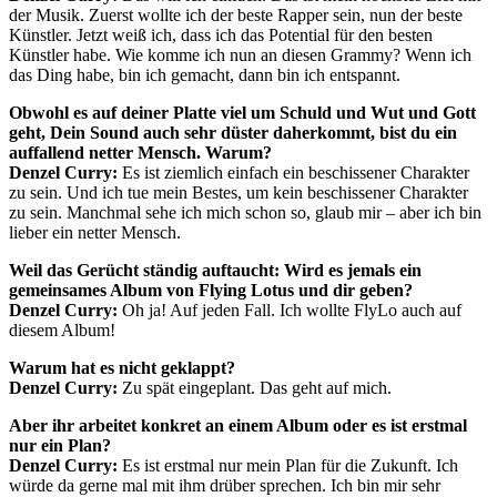
der Musik. Zuerst wollte ich der beste Rapper sein, nun der beste
Künstler. Jetzt weiß ich, dass ich das Potential für den besten
Künstler habe. Wie komme ich nun an diesen Grammy? Wenn ich
das Ding habe, bin ich gemacht, dann bin ich entspannt.
Obwohl es auf deiner Platte viel um Schuld und Wut und Gott
geht, Dein Sound auch sehr düster daherkommt, bist du ein
auffallend netter Mensch. Warum?
Denzel Curry:
Es ist ziemlich einfach ein beschissener Charakter
zu sein. Und ich tue mein Bestes, um kein beschissener Charakter
zu sein. Manchmal sehe ich mich schon so, glaub mir – aber ich bin
lieber ein netter Mensch.
Weil das Gerücht ständig auftaucht: Wird es jemals ein
gemeinsames Album von Flying Lotus und dir geben?
Denzel Curry:
Oh ja! Auf jeden Fall. Ich wollte FlyLo auch auf
diesem Album!
Warum hat es nicht geklappt?
Denzel Curry:
Zu spät eingeplant. Das geht auf mich.
Aber ihr arbeitet konkret an einem Album oder es ist erstmal
nur ein Plan?
Denzel Curry:
Es ist erstmal nur mein Plan für die Zukunft. Ich
würde da gerne mal mit ihm drüber sprechen. Ich bin mir sehr