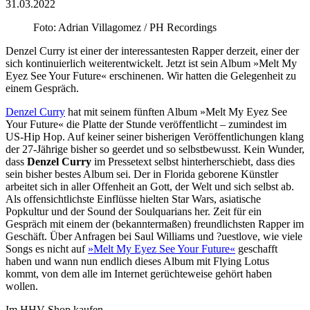
31.03.2022
Foto: Adrian Villagomez / PH Recordings
Denzel Curry ist einer der interessantesten Rapper derzeit, einer der
sich kontinuierlich weiterentwickelt. Jetzt ist sein Album »Melt My
Eyez See Your Future« erschinenen. Wir hatten die Gelegenheit zu
einem Gespräch.
Denzel Curry
hat mit seinem fünften Album »Melt My Eyez See
Your Future« die Platte der Stunde veröffentlicht – zumindest im
US-Hip Hop. Auf keiner seiner bisherigen Veröffentlichungen klang
der 27-Jährige bisher so geerdet und so selbstbewusst. Kein Wunder,
dass
Denzel Curry
im Pressetext selbst hinterherschiebt, dass dies
sein bisher bestes Album sei. Der in Florida geborene Künstler
arbeitet sich in aller Offenheit an Gott, der Welt und sich selbst ab.
Als offensichtlichste Einflüsse hielten Star Wars, asiatische
Popkultur und der Sound der Soulquarians her. Zeit für ein
Gespräch mit einem der (bekanntermaßen) freundlichsten Rapper im
Geschäft. Über Anfragen bei Saul Williams und ?uestlove, wie viele
Songs es nicht auf
»Melt My Eyez See Your Future«
geschafft
haben und wann nun endlich dieses Album mit Flying Lotus
kommt, von dem alle im Internet gerüchteweise gehört haben
wollen.
Im HHV Shop kaufen