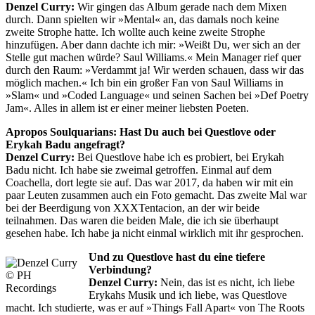
Denzel Curry:
Wir gingen das Album gerade nach dem Mixen
durch. Dann spielten wir »Mental« an, das damals noch keine
zweite Strophe hatte. Ich wollte auch keine zweite Strophe
hinzufügen. Aber dann dachte ich mir: »Weißt Du, wer sich an der
Stelle gut machen würde? Saul Williams.« Mein Manager rief quer
durch den Raum: »Verdammt ja! Wir werden schauen, dass wir das
möglich machen.« Ich bin ein großer Fan von Saul Williams in
»Slam« und »Coded Language« und seinen Sachen bei »Def Poetry
Jam«. Alles in allem ist er einer meiner liebsten Poeten.
Apropos Soulquarians: Hast Du auch bei Questlove oder
Erykah Badu angefragt?
Denzel Curry:
Bei Questlove habe ich es probiert, bei Erykah
Badu nicht. Ich habe sie zweimal getroffen. Einmal auf dem
Coachella, dort legte sie auf. Das war 2017, da haben wir mit ein
paar Leuten zusammen auch ein Foto gemacht. Das zweite Mal war
bei der Beerdigung von XXXTentacion, an der wir beide
teilnahmen. Das waren die beiden Male, die ich sie überhaupt
gesehen habe. Ich habe ja nicht einmal wirklich mit ihr gesprochen.
Und zu Questlove hast du eine tiefere
Verbindung?
© PH
Denzel Curry:
Nein, das ist es nicht, ich liebe
Recordings
Erykahs Musik und ich liebe, was Questlove
macht. Ich studierte, was er auf »Things Fall Apart« von The Roots