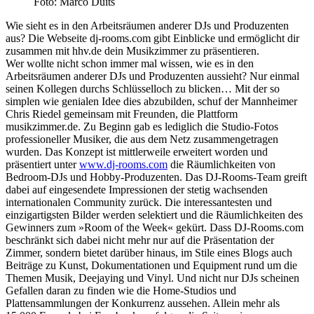
Foto: Marco Duits
Wie sieht es in den Arbeitsräumen anderer DJs und Produzenten
aus? Die Webseite dj-rooms.com gibt Einblicke und ermöglicht dir
zusammen mit hhv.de dein Musikzimmer zu präsentieren.
Wer wollte nicht schon immer mal wissen, wie es in den
Arbeitsräumen anderer DJs und Produzenten aussieht? Nur einmal
seinen Kollegen durchs Schlüsselloch zu blicken… Mit der so
simplen wie genialen Idee dies abzubilden, schuf der Mannheimer
Chris Riedel gemeinsam mit Freunden, die Plattform
musikzimmer.de. Zu Beginn gab es lediglich die Studio-Fotos
professioneller Musiker, die aus dem Netz zusammengetragen
wurden. Das Konzept ist mittlerweile erweitert worden und
präsentiert unter
www.dj-rooms.com
die Räumlichkeiten von
Bedroom-DJs und Hobby-Produzenten. Das DJ-Rooms-Team greift
dabei auf eingesendete Impressionen der stetig wachsenden
internationalen Community zurück. Die interessantesten und
einzigartigsten Bilder werden selektiert und die Räumlichkeiten des
Gewinners zum »Room of the Week« gekürt. Dass DJ-Rooms.com
beschränkt sich dabei nicht mehr nur auf die Präsentation der
Zimmer, sondern bietet darüber hinaus, im Stile eines Blogs auch
Beiträge zu Kunst, Dokumentationen und Equipment rund um die
Themen Musik, Deejaying und Vinyl. Und nicht nur DJs scheinen
Gefallen daran zu finden wie die Home-Studios und
Plattensammlungen der Konkurrenz aussehen. Allein mehr als