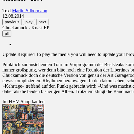
Text
Martin Silbermann
12.08.2014
previous
play
next
Chuckamuck - Knast EP
plt
Update Required
To play the media you will need to update your brows
Pünktlich zur anstehenden Tour im Vorprogramm der Beatsteaks kom
immer großspurig, wer denn bitte noch eine Reunion der Libertines b
Chuckamuck doch die deutsche Version von genau der Art Garagerock, f
etwas kompliziertere Rhythmen heranwagen. In den lakonischen, sche
»Kehrtage« treffend auf den Punkt gebracht wird: »Und was machst
daher als die beiden bisherigen Alben. Trotzdem klingt die Band nach
Im HHV Shop kaufen