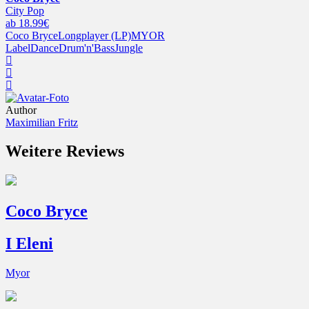
City Pop
ab 18.99€
Coco Bryce
Longplayer (LP)
MYOR
Label
Dance
Drum'n'Bass
Jungle
Author
Maximilian Fritz
Weitere Reviews
Coco Bryce
I Eleni
Myor