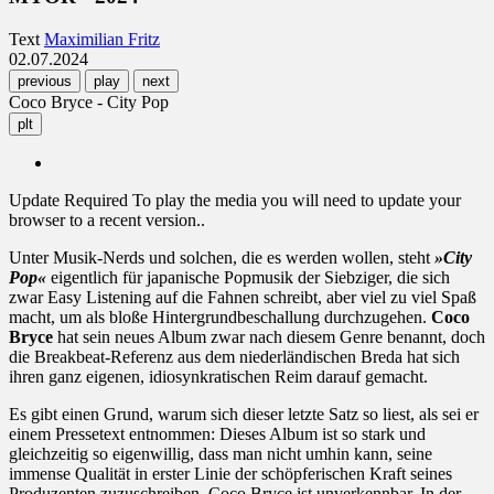
Text
Maximilian Fritz
02.07.2024
previous
play
next
Coco Bryce - City Pop
plt
Update Required
To play the media you will need to update your
browser to a recent version..
Unter Musik-Nerds und solchen, die es werden wollen, steht
»City
Pop«
eigentlich für japanische Popmusik der Siebziger, die sich
zwar Easy Listening auf die Fahnen schreibt, aber viel zu viel Spaß
macht, um als bloße Hintergrundbeschallung durchzugehen.
Coco
Bryce
hat sein neues Album zwar nach diesem Genre benannt, doch
die Breakbeat-Referenz aus dem niederländischen Breda hat sich
ihren ganz eigenen, idiosynkratischen Reim darauf gemacht.
Es gibt einen Grund, warum sich dieser letzte Satz so liest, als sei er
einem Pressetext entnommen: Dieses Album ist so stark und
gleichzeitig so eigenwillig, dass man nicht umhin kann, seine
immense Qualität in erster Linie der schöpferischen Kraft seines
Produzenten zuzuschreiben. Coco Bryce ist unverkennbar. In der