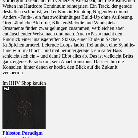
Vordergrund steht aber ein verhetzter Breakbeat, der die kosmischen
Weiten ins Hardcore Continuum reintegriert. Ein Track, der gerade
deshalb so schön ist, weil er Kurs in Richtung Nirgendwo nimmt.
Anders »Faith«, ein fast zwölfminütiges Build-Up ohne Auflösung.
Orgel-ähnliche Akkorde, Klicker-Melodie und Windspiel-
Ornamente finden zwar gelungen zusammen, verbleichen aber
enttäuschender Weise nach und nach. Auch »Past« macht den
Eindruck einer unausgereiften Skizze, einer Etüde in Sachen
Knöpfchenturnerei. Leiernde Loops laufen frei umher, eine Synthie-
Line wird mal hoch- und mal heruntergeregelt, ein satter Bass
schleicht sich ein – und dann? Ebbt alles ab. Das ist vielleicht Britts
ganz eigenes Paradoxon, sein Anachronismus: Dass er ihm die
Konsolen, hinter denen er hockt, den Blick auf die Zukunft
versperren.
Im HHV Shop kaufen
Fhloston Paradigm