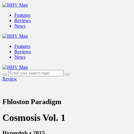
Features
Reviews
News
Features
Reviews
News
Review
Fhloston Paradigm
Cosmosis Vol. 1
Hyperdub • 2015