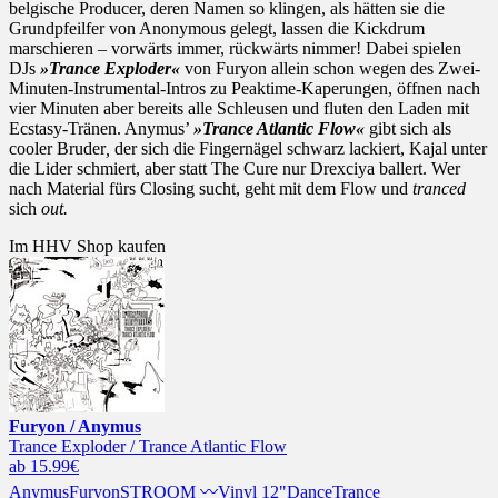
belgische Producer, deren Namen so klingen, als hätten sie die
Grundpfeilfer von Anonymous gelegt, lassen die Kickdrum
marschieren – vorwärts immer, rückwärts nimmer! Dabei spielen
DJs
»Trance Exploder«
von Furyon allein schon wegen des Zwei-
Minuten-Instrumental-Intros zu Peaktime-Kaperungen, öffnen nach
vier Minuten aber bereits alle Schleusen und fluten den Laden mit
Ecstasy-Tränen. Anymus’
»Trance Atlantic Flow«
gibt sich als
cooler Bruder
,
der sich die Fingernägel schwarz lackiert, Kajal unter
die Lider schmiert, aber statt The Cure nur Drexciya ballert. Wer
nach Material fürs Closing sucht, geht mit dem Flow und
tranced
sich
out.
Im HHV Shop kaufen
Furyon / Anymus
Trance Exploder / Trance Atlantic Flow
ab 15.99€
Anymus
Furyon
STROOM 〰
Vinyl 12"
Dance
Trance