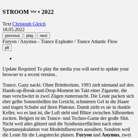
STROOM 〰 • 2022
Text
Christoph Gleich
18.05.2022
previous
play
next
Furyon / Anymus - Trance Exploder / Trance Atlantic Flow
plt
Update Required
To play the media you will need to update your
browser to a recent version..
Trance. Ganz nackt. Ohne Brimborium. 1993 zielt niemand auf den
Hands-up-Break-und-Drop-Moment im Takt einer Zigarette, die
man verschwitzt in zwei Zügen runterraucht. Die Leute packen sich
eher gelbe Sonnenbrillen ins Gesicht, schmieren Gel in die Haare
und tragen Schuhe auf ihren Plateaus. Damit zieht es sie in dunkle
Keller, wo es laut ist, die Luft steht und Blitze zwischen Silhouetten
zucken. Belgien ist im Trance- und Techno-Game der große Shit.
Nicht weil alles glitzert und die Synthesizerflächen nach einer
Spontanejakulation von Modeinfluencern aussähen. Sondern weil
die Leute für die Langstrecke planen.
Furyon
und
Anymus
, zwei