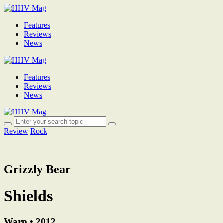
Features
Reviews
News
Features
Reviews
News
Review
Rock
Grizzly Bear
Shields
Warp • 2012