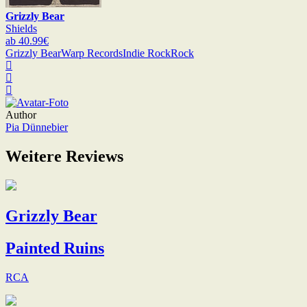
Grizzly Bear
Shields
ab 40.99€
Grizzly Bear
Warp Records
Indie Rock
Rock
Author
Pia Dünnebier
Weitere Reviews
Grizzly Bear
Painted Ruins
RCA