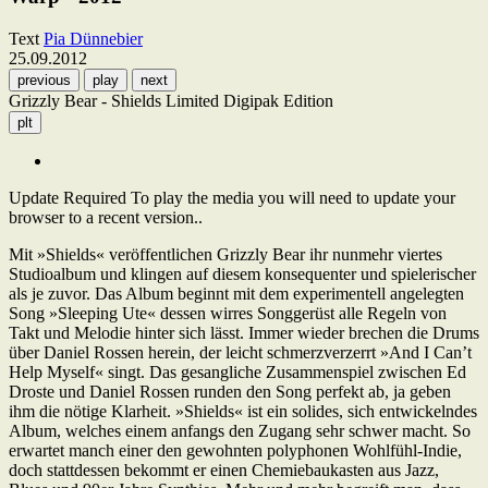
Text
Pia Dünnebier
25.09.2012
previous
play
next
Grizzly Bear - Shields Limited Digipak Edition
plt
Update Required
To play the media you will need to update your
browser to a recent version..
Mit »Shields« veröffentlichen Grizzly Bear ihr nunmehr viertes
Studioalbum und klingen auf diesem konsequenter und spielerischer
als je zuvor. Das Album beginnt mit dem experimentell angelegten
Song »Sleeping Ute« dessen wirres Songgerüst alle Regeln von
Takt und Melodie hinter sich lässt. Immer wieder brechen die Drums
über Daniel Rossen herein, der leicht schmerzverzerrt »And I Can’t
Help Myself« singt. Das gesangliche Zusammenspiel zwischen Ed
Droste und Daniel Rossen runden den Song perfekt ab, ja geben
ihm die nötige Klarheit. »Shields« ist ein solides, sich entwickelndes
Album, welches einem anfangs den Zugang sehr schwer macht. So
erwartet manch einer den gewohnten polyphonen Wohlfühl-Indie,
doch stattdessen bekommt er einen Chemiebaukasten aus Jazz,