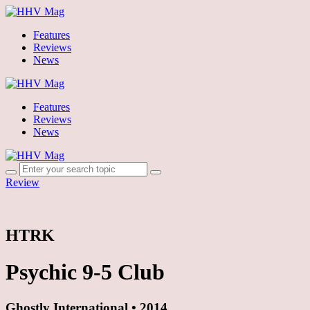
Features
Reviews
News
Features
Reviews
News
Review
HTRK
Psychic 9-5 Club
Ghostly International • 2014