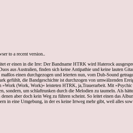
er to a recent version..
itet er einen in die Irre: Der Bandname HTRK wird Haterock ausgesproc
 Duos aus Australien, finden sich keine Antipathie und keine lauten Gi
by maßlos einen durchgezogen und leierten nun, vom Dub-Sound getrage
ark gefühlt, die Bandgeschichte ist durchzogen von umwälzenden Erei
Work (Work, Work)« leisteten HTRK, ja,Trauerarbeit. Mit »Psychic 9
, sondern, um schlaftrunken durch die Melodien zu taumeln. Als hätte
 denen aber doch kein Weg zu führen scheint. So leitet einen das Album
ern in eine Umgebung, in der es keine Irrweg mehr gibt, weil alles sow