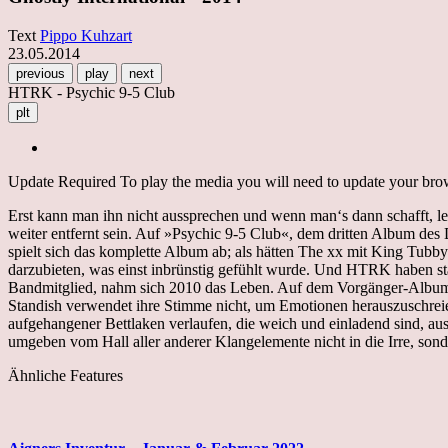
Text
Pippo Kuhzart
23.05.2014
previous
play
next
HTRK - Psychic 9-5 Club
plt
Update Required
To play the media you will need to update your brows
Erst kann man ihn nicht aussprechen und wenn man‘s dann schafft, le
weiter entfernt sein. Auf »Psychic 9-5 Club«, dem dritten Album des
spielt sich das komplette Album ab; als hätten The xx mit King Tub
darzubieten, was einst inbrünstig gefühlt wurde. Und HTRK haben st
Bandmitglied, nahm sich 2010 das Leben. Auf dem Vorgänger-Album »
Standish verwendet ihre Stimme nicht, um Emotionen herauszuschreien
aufgehangener Bettlaken verlaufen, die weich und einladend sind, aus
umgeben vom Hall aller anderer Klangelemente nicht in die Irre, sond
Ähnliche Features