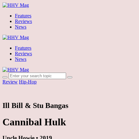
Features
Reviews
News
Features
Reviews
News
Review
Hip-Hop
Ill Bill & Stu Bangas
Cannibal Hulk
Uncle Howie • 2019