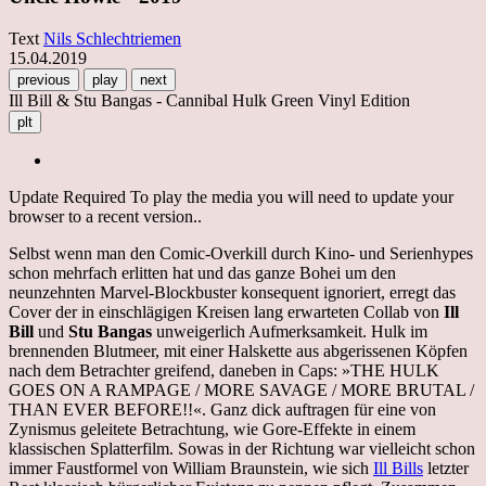
Text
Nils Schlechtriemen
15.04.2019
previous
play
next
Ill Bill & Stu Bangas - Cannibal Hulk Green Vinyl Edition
plt
Update Required
To play the media you will need to update your
browser to a recent version..
Selbst wenn man den Comic-Overkill durch Kino- und Serienhypes
schon mehrfach erlitten hat und das ganze Bohei um den
neunzehnten Marvel-Blockbuster konsequent ignoriert, erregt das
Cover der in einschlägigen Kreisen lang erwarteten Collab von
Ill
Bill
und
Stu Bangas
unweigerlich Aufmerksamkeit. Hulk im
brennenden Blutmeer, mit einer Halskette aus abgerissenen Köpfen
nach dem Betrachter greifend, daneben in Caps: »THE HULK
GOES ON A RAMPAGE / MORE SAVAGE / MORE BRUTAL /
THAN EVER BEFORE!!«. Ganz dick auftragen für eine von
Zynismus geleitete Betrachtung, wie Gore-Effekte in einem
klassischen Splatterfilm. Sowas in der Richtung war vielleicht schon
immer Faustformel von William Braunstein, wie sich
Ill Bills
letzter