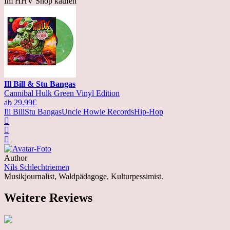
Im HHV Shop kaufen
Ill Bill & Stu Bangas
Cannibal Hulk Green Vinyl Edition
ab 29.99€
Ill Bill
Stu Bangas
Uncle Howie Records
Hip-Hop
Author
Nils Schlechtriemen
Musikjournalist, Waldpädagoge, Kulturpessimist.
Weitere Reviews