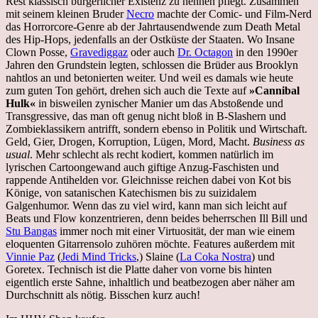
Rest klassisch bürgerlicher Existenz zu nennen pflegt. Zusammen
mit seinem kleinen Bruder
Necro
machte der Comic- und Film-Nerd
das Horrorcore-Genre ab der Jahrtausendwende zum Death Metal
des Hip-Hops, jedenfalls an der Ostküste der Staaten. Wo Insane
Clown Posse,
Gravediggaz
oder auch
Dr. Octagon
in den 1990er
Jahren den Grundstein legten, schlossen die Brüder aus Brooklyn
nahtlos an und betonierten weiter. Und weil es damals wie heute
zum guten Ton gehört, drehen sich auch die Texte auf
»Cannibal
Hulk«
in bisweilen zynischer Manier um das Abstoßende und
Transgressive, das man oft genug nicht bloß in B-Slashern und
Zombieklassikern antrifft, sondern ebenso in Politik und Wirtschaft.
Geld, Gier, Drogen, Korruption, Lügen, Mord, Macht.
Business as
usual
. Mehr schlecht als recht kodiert, kommen natürlich im
lyrischen Cartoongewand auch giftige Anzug-Faschisten und
rappende Antihelden vor. Gleichnisse reichen dabei von Kot bis
Könige, von satanischen Katechismen bis zu suizidalem
Galgenhumor. Wenn das zu viel wird, kann man sich leicht auf
Beats und Flow konzentrieren, denn beides beherrschen Ill Bill und
Stu Bangas
immer noch mit einer Virtuosität, der man wie einem
eloquenten Gitarrensolo zuhören möchte. Features außerdem mit
Vinnie Paz
(
Jedi Mind Tricks
,) Slaine (
La Coka Nostra
) und
Goretex. Technisch ist die Platte daher von vorne bis hinten
eigentlich erste Sahne, inhaltlich und beatbezogen aber näher am
Durchschnitt als nötig. Bisschen kurz auch!