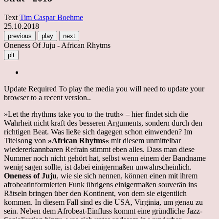
Text
Tim Caspar Boehme
25.10.2018
previous
play
next
Oneness Of Juju - African Rhytms
plt
Update Required
To play the media you will need to update your
browser to a recent version..
»Let the rhythms take you to the truth« – hier findet sich die
Wahrheit nicht kraft des besseren Arguments, sondern durch den
richtigen Beat. Was ließe sich dagegen schon einwenden? Im
Titelsong von
»African Rhytms«
mit diesem unmittelbar
wiedererkannbaren Refrain stimmt eben alles. Dass man diese
Nummer noch nicht gehört hat, selbst wenn einem der Bandname
wenig sagen sollte, ist dabei einigermaßen unwahrscheinlich.
Oneness of Juju
, wie sie sich nennen, können einen mit ihrem
afrobeatinformierten Funk übrigens einigermaßen souverän ins
Rätseln bringen über den Kontinent, von dem sie eigentlich
kommen. In diesem Fall sind es die USA, Virginia, um genau zu
sein. Neben dem Afrobeat-Einfluss kommt eine gründliche Jazz-