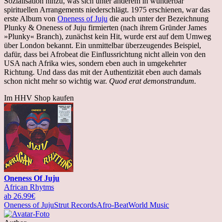
Sozialisation hinzu, was sich unter anderem in wunderbar
spirituellen Arrangements niederschlägt. 1975 erschienen, war das
erste Album von
Oneness of Juju
die auch unter der Bezeichnung
Plunky & Oneness of Juju firmierten (nach ihrem Gründer James
»Plunky« Branch), zunächst kein Hit, wurde erst auf dem Umweg
über London bekannt. Ein unmittelbar überzeugendes Beispiel,
dafür, dass bei Afrobeat die Einflussrichtung nicht allein von den
USA nach Afrika wies, sondern eben auch in umgekehrter
Richtung. Und dass das mit der Authentizität eben auch damals
schon nicht mehr so wichtig war.
Quod erat demonstrandum.
Im HHV Shop kaufen
Oneness Of Juju
African Rhytms
ab 26.99€
Oneness of Juju
Strut Records
Afro-Beat
World Music