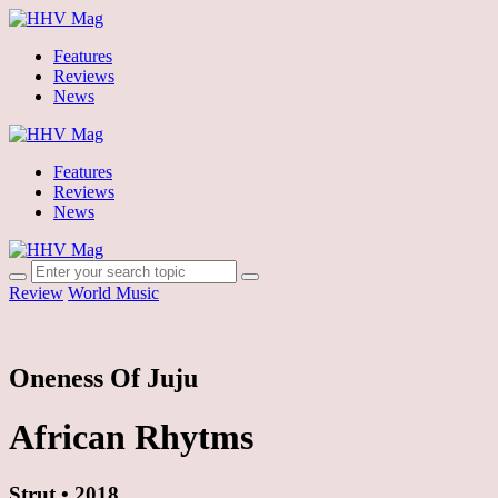
Features
Reviews
News
Features
Reviews
News
Review
World Music
Oneness Of Juju
African Rhytms
Strut • 2018