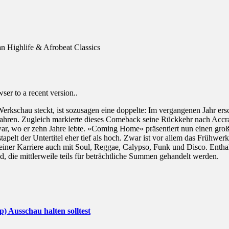
 Highlife & Afrobeat Classics
er to a recent version..
erkschau steckt, ist sozusagen eine doppelte: Im vergangenen Jahr 
Jahren. Zugleich markierte dieses Comeback seine Rückkehr nach Acc
, wo er zehn Jahre lebte. »Coming Home« präsentiert nun einen großa
pelt der Untertitel eher tief als hoch. Zwar ist vor allem das Frühwerk
einer Karriere auch mit Soul, Reggae, Calypso, Funk und Disco. Enthal
ie mittlerweile teils für beträchtliche Summen gehandelt werden.
) Ausschau halten solltest