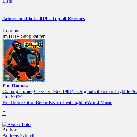
Liste
Jahresrückblick 2019 – Top 50 Reissues
Kolumne
Im HHV Shop kaufen
Pat Thomas
Coming Home (Classics 1967-1981) - Original Ghanaian Highlife & A
ab 26.99€
Pat Thomas
Strut Records
Afro-Beat
Highlife
World Music
Author
Andreas Schnell