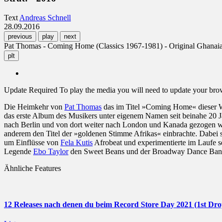
Text
Andreas Schnell
28.09.2016
previous
play
next
Pat Thomas - Coming Home (Classics 1967-1981) - Original Ghanaian
plt
Update Required
To play the media you will need to update your brows
Die Heimkehr von
Pat Thomas
das im Titel »Coming Home« dieser W
das erste Album des Musikers unter eigenem Namen seit beinahe 20 
nach Berlin und von dort weiter nach London und Kanada gezogen war
anderem den Titel der »goldenen Stimme Afrikas« einbrachte. Dabei sta
um Einflüsse von
Fela Kutis
Afrobeat und experimentierte im Laufe s
Legende
Ebo Taylor
den Sweet Beans und der Broadway Dance Band, d
Ähnliche Features
12 Releases nach denen du beim Record Store Day 2021 (1st Drop