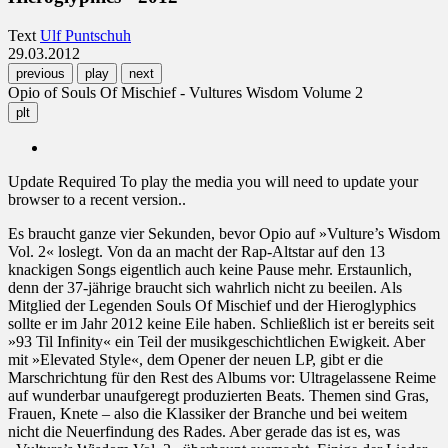
Text
Ulf Puntschuh
29.03.2012
previous
play
next
Opio of Souls Of Mischief - Vultures Wisdom Volume 2
plt
Update Required
To play the media you will need to update your
browser to a recent version..
Es braucht ganze vier Sekunden, bevor Opio auf »Vulture’s Wisdom
Vol. 2« loslegt. Von da an macht der Rap-Altstar auf den 13
knackigen Songs eigentlich auch keine Pause mehr. Erstaunlich,
denn der 37-jährige braucht sich wahrlich nicht zu beeilen. Als
Mitglied der Legenden Souls Of Mischief und der Hieroglyphics
sollte er im Jahr 2012 keine Eile haben. Schließlich ist er bereits seit
»93 Til Infinity« ein Teil der musikgeschichtlichen Ewigkeit. Aber
mit »Elevated Style«, dem Opener der neuen LP, gibt er die
Marschrichtung für den Rest des Albums vor: Ultragelassene Reime
auf wunderbar unaufgeregt produzierten Beats. Themen sind Gras,
Frauen, Knete – also die Klassiker der Branche und bei weitem
nicht die Neuerfindung des Rades. Aber gerade das ist es, was