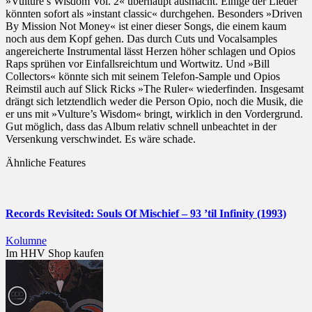
»Vulture’s Wisdom Vol. 2« überhaupt ausmacht. Einige der Lieder
könnten sofort als »instant classic« durchgehen. Besonders »Driven
By Mission Not Money« ist einer dieser Songs, die einem kaum
noch aus dem Kopf gehen. Das durch Cuts und Vocalsamples
angereicherte Instrumental lässt Herzen höher schlagen und Opios
Raps sprühen vor Einfallsreichtum und Wortwitz. Und »Bill
Collectors« könnte sich mit seinem Telefon-Sample und Opios
Reimstil auch auf Slick Ricks »The Ruler« wiederfinden. Insgesamt
drängt sich letztendlich weder die Person Opio, noch die Musik, die
er uns mit »Vulture’s Wisdom« bringt, wirklich in den Vordergrund.
Gut möglich, dass das Album relativ schnell unbeachtet in der
Versenkung verschwindet. Es wäre schade.
Ähnliche Features
Records Revisited: Souls Of Mischief – 93 ’til Infinity (1993)
Kolumne
Im HHV Shop kaufen