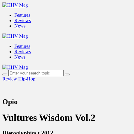
Features
Reviews
News
Features
Reviews
News
Review
Hip-Hop
Opio
Vultures Wisdom Vol.2
Hieroglyphics • 2012