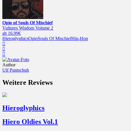
Opio of Souls Of Mischief
Vultures Wisdom Volume 2
ab 16.99€
Hieroglyphics
Opio
Souls Of Mischief
Hip-Hop
Author
Ulf Puntschuh
Weitere Reviews
Hieroglyphics
Hiero Oldies Vol.1