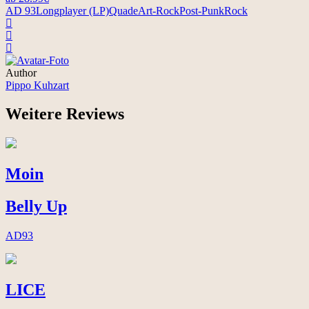
AD 93
Longplayer (LP)
Quade
Art-Rock
Post-Punk
Rock
Author
Pippo Kuhzart
Weitere Reviews
Moin
Belly Up
AD93
LICE