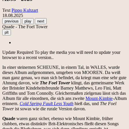
Text
Pippo Kuhzart
18.08.2025
previous
play
next
Quade - The Foel Tower
plt
Update Required
To play the media you will need to update your
browser to a recent version..
In einer steinernen SCHEUNE, in einem Tal, in WALES, wurde
dieses Album aufgenommen, umgeben von MOOREN. Da weiß
man ganz genau, wo man sich befindet, da kriegt man eine sehr gute
Ahnung davon, wie
The Foel Tower
klingt, das gemeinsame Werk
der Bristoler Kindeheitsfreunde Barney Matthews, Leo Fini, Matt
Griffiths und Tom Connolly. Gleichermaßen zielgenau lässt sich das
Album für alle einordnen, die sich ans zweite
Mount-Kimbie
-Album
erinnern.
Cold Spring Fault Less Youth
hieß das, und
The Foel
Tower
ist sowas wie die rurale Version davon.
Quade
waren ganz sicher, ebenso wie Mount Kimbie, früher
clubben, etwas distinktiv Brit-Elektronisches fließt diesen Songs
durch die Blutbahnen, was sich dann allerdings ergießt, ist