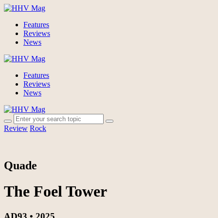
Features
Reviews
News
Features
Reviews
News
Review
Rock
Quade
The Foel Tower
AD93 • 2025