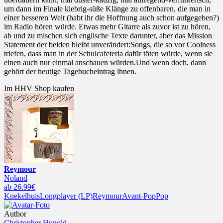
um dann im Finale klebrig-süße Klänge zu offenbaren, die man in
einer besseren Welt (habt ihr die Hoffnung auch schon aufgegeben?)
im Radio hören würde. Etwas mehr Gitarre als zuvor ist zu hören,
ab und zu mischen sich englische Texte darunter, aber das Mission
Statement der beiden bleibt unverändert:Songs, die so vor Coolness
triefen, dass man in der Schulcafeteria dafür töten würde, wenn sie
einen auch nur einmal anschauen würden.Und wenn doch, dann
gehört der heutige Tagebucheintrag ihnen.
Im HHV Shop kaufen
Reymour
Noland
ab 26.99€
Knekelhuis
Longplayer (LP)
Reymour
Avant-Pop
Pop
Author
Christopher Hunold