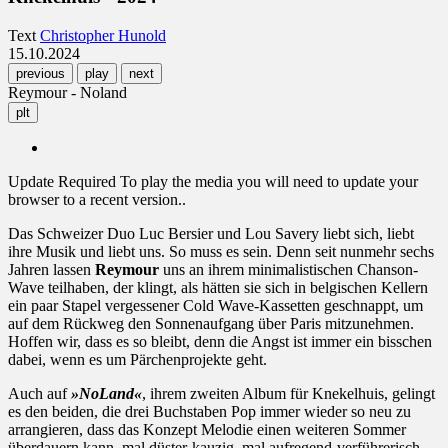
Text
Christopher Hunold
15.10.2024
previous
play
next
Reymour - Noland
plt
Update Required
To play the media you will need to update your
browser to a recent version..
Das Schweizer Duo Luc Bersier und Lou Savery liebt sich, liebt
ihre Musik und liebt uns. So muss es sein. Denn seit nunmehr sechs
Jahren lassen
Reymour
uns an ihrem minimalistischen Chanson-
Wave teilhaben, der klingt, als hätten sie sich in belgischen Kellern
ein paar Stapel vergessener Cold Wave-Kassetten geschnappt, um
auf dem Rückweg den Sonnenaufgang über Paris mitzunehmen.
Hoffen wir, dass es so bleibt, denn die Angst ist immer ein bisschen
dabei, wenn es um Pärchenprojekte geht.
Auch auf
»NoLand«
, ihrem zweiten Album für Knekelhuis, gelingt
es den beiden, die drei Buchstaben Pop immer wieder so neu zu
arrangieren, dass das Konzept Melodie einen weiteren Sommer
überdauern kann, mal düster-kauzig, mal aufregend-verführerisch,