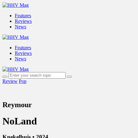
Features
Reviews
News
Features
Reviews
News
Review
Pop
Reymour
NoLand
Knekelhuis • 2024