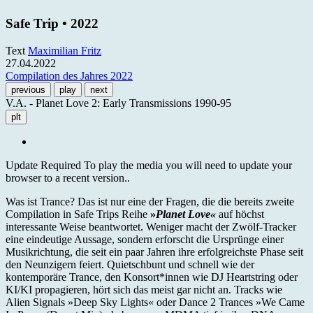
Safe Trip • 2022
Text
Maximilian Fritz
27.04.2022
Compilation des Jahres 2022
previous
play
next
V.A. - Planet Love 2: Early Transmissions 1990-95
plt
Update Required
To play the media you will need to update your
browser to a recent version..
Was ist Trance? Das ist nur eine der Fragen, die die bereits zweite
Compilation in Safe Trips Reihe
»
Planet Love«
auf höchst
interessante Weise beantwortet. Weniger macht der Zwölf-Tracker
eine eindeutige Aussage, sondern erforscht die Ursprünge einer
Musikrichtung, die seit ein paar Jahren ihre erfolgreichste Phase seit
den Neunzigern feiert. Quietschbunt und schnell wie der
kontemporäre Trance, den Konsort*innen wie DJ Heartstring oder
KI/KI propagieren, hört sich das meist gar nicht an. Tracks wie
Alien Signals »Deep Sky Lights« oder Dance 2 Trances »We Came