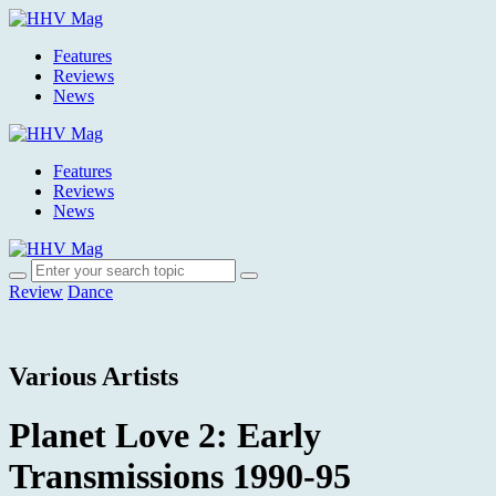
Features
Reviews
News
Features
Reviews
News
Review
Dance
Various Artists
Planet Love 2: Early
Transmissions 1990-95