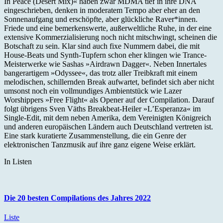
In Peace (Desert Mix)« haben zwar MDMA tief in ihre DNA
eingeschrieben, denken in moderatem Tempo aber eher an den
Sonnenaufgang und erschöpfte, aber glückliche Raver*innen.
Friede und eine bemerkenswerte, außerweltliche Ruhe, in der eine
extensive Kommerzialisierung noch nicht mitschwingt, scheinen die
Botschaft zu sein. Klar sind auch fixe Nummern dabei, die mit
House-Beats und Synth-Tupfern schon eher klingen wie Trance-
Meisterwerke wie Sashas »Airdrawn Dagger«. Neben Innertales
bangerartigem »Odyssee«, das trotz aller Treibkraft mit einem
melodischen, schillernden Break aufwartet, befindet sich aber nicht
umsonst noch ein vollmundiges Ambientstück wie Lazer
Worshippers »Free Flight« als Opener auf der Compilation. Darauf
folgt übrigens Sven Väths Breakbeat-Heiler »L’Esperanza« im
Single-Edit, mit dem neben Amerika, dem Vereinigten Königreich
und anderen europäischen Ländern auch Deutschland vertreten ist.
Eine stark kuratierte Zusammenstellung, die ein Genre der
elektronischen Tanzmusik auf ihre ganz eigene Weise erklärt.
In Listen
Die 20 besten Compilations des Jahres 2022
Liste