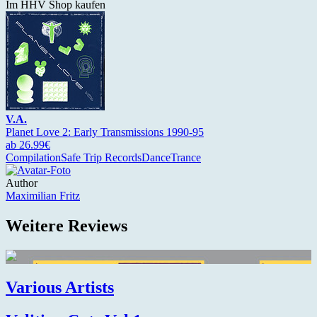
Im HHV Shop kaufen
V.A.
Planet Love 2: Early Transmissions 1990-95
ab 26.99€
Compilation
Safe Trip Records
Dance
Trance
Author
Maximilian Fritz
Weitere Reviews
Various Artists