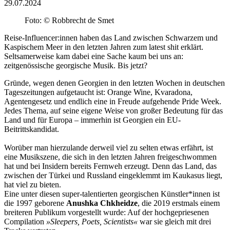
29.07.2024
Foto: © Robbrecht de Smet
Reise-Influencer:innen haben das Land zwischen Schwarzem und
Kaspischem Meer in den letzten Jahren zum latest shit erklärt.
Seltsamerweise kam dabei eine Sache kaum bei uns an:
zeitgenössische georgische Musik. Bis jetzt?
Gründe, wegen denen Georgien in den letzten Wochen in deutschen
Tageszeitungen aufgetaucht ist: Orange Wine, Kvaradona,
Agentengesetz und endlich eine in Freude aufgehende Pride Week.
Jedes Thema, auf seine eigene Weise von großer Bedeutung für das
Land und für Europa – immerhin ist Georgien ein EU-
Beitrittskandidat.
Worüber man hierzulande derweil viel zu selten etwas erfährt, ist
eine Musikszene, die sich in den letzten Jahren freigeschwommen
hat und bei Insidern bereits Fernweh erzeugt. Denn das Land, das
zwischen der Türkei und Russland eingeklemmt im Kaukasus liegt,
hat viel zu bieten.
Eine unter diesen super-talentierten georgischen Künstler*innen ist
die 1997 geborene
Anushka Chkheidze
, die 2019 erstmals einem
breiteren Publikum vorgestellt wurde: Auf der hochgepriesenen
Compilation
»Sleepers, Poets, Scientists«
war sie gleich mit drei