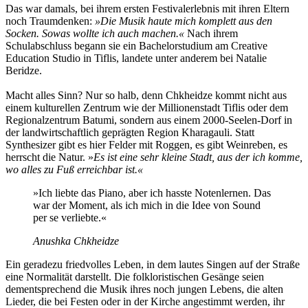
Das war damals, bei ihrem ersten Festivalerlebnis mit ihren Eltern
noch Traumdenken:
»Die Musik haute mich komplett aus den
Socken. Sowas wollte ich auch machen.«
Nach ihrem
Schulabschluss begann sie ein Bachelorstudium am Creative
Education Studio in Tiflis, landete unter anderem bei Natalie
Beridze.
Macht alles Sinn? Nur so halb, denn Chkheidze kommt nicht aus
einem kulturellen Zentrum wie der Millionenstadt Tiflis oder dem
Regionalzentrum Batumi, sondern aus einem 2000-Seelen-Dorf in
der landwirtschaftlich geprägten Region Kharagauli. Statt
Synthesizer gibt es hier Felder mit Roggen, es gibt Weinreben, es
herrscht die Natur. »
Es ist eine sehr kleine Stadt, aus der ich komme,
wo alles zu Fuß erreichbar ist.«
»Ich liebte das Piano, aber ich hasste Notenlernen. Das
war der Moment, als ich mich in die Idee von Sound
per se verliebte.«
Anushka Chkheidze
Ein geradezu friedvolles Leben, in dem lautes Singen auf der Straße
eine Normalität darstellt. Die folkloristischen Gesänge seien
dementsprechend die Musik ihres noch jungen Lebens, die alten
Lieder, die bei Festen oder in der Kirche angestimmt werden, ihr