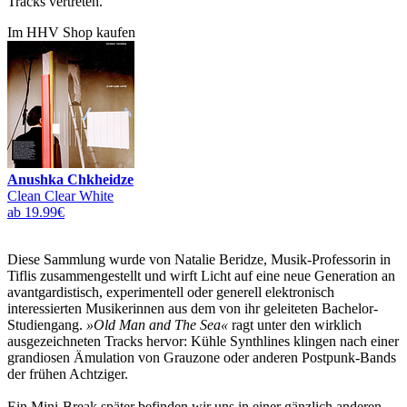
Tracks vertreten.
Im HHV Shop kaufen
Anushka Chkheidze
Clean Clear White
ab 19.99€
Diese Sammlung wurde von Natalie Beridze, Musik-Professorin in
Tiflis zusammengestellt und wirft Licht auf eine neue Generation an
avantgardistisch, experimentell oder generell elektronisch
interessierten Musikerinnen aus dem von ihr geleiteten Bachelor-
Studiengang.
»Old Man and The Sea«
ragt unter den wirklich
ausgezeichneten Tracks hervor: Kühle Synthlines klingen nach einer
grandiosen Ämulation von Grauzone oder anderen Postpunk-Bands
der frühen Achtziger.
Ein Mini-Break später befinden wir uns in einer gänzlich anderen