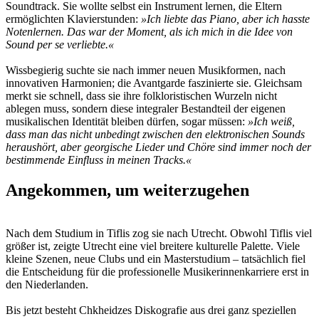
Soundtrack. Sie wollte selbst ein Instrument lernen, die Eltern
ermöglichten Klavierstunden:
»Ich liebte das Piano, aber ich hasste
Notenlernen. Das war der Moment, als ich mich in die Idee von
Sound per se verliebte.«
Wissbegierig suchte sie nach immer neuen Musikformen, nach
innovativen Harmonien; die Avantgarde faszinierte sie. Gleichsam
merkt sie schnell, dass sie ihre folkloristischen Wurzeln nicht
ablegen muss, sondern diese integraler Bestandteil der eigenen
musikalischen Identität bleiben dürfen, sogar müssen:
»Ich weiß,
dass man das nicht unbedingt zwischen den elektronischen Sounds
heraushört, aber georgische Lieder und Chöre sind immer noch der
bestimmende Einfluss in meinen Tracks.«
Angekommen, um weiterzugehen
Nach dem Studium in Tiflis zog sie nach Utrecht. Obwohl Tiflis viel
größer ist, zeigte Utrecht eine viel breitere kulturelle Palette. Viele
kleine Szenen, neue Clubs und ein Masterstudium – tatsächlich fiel
die Entscheidung für die professionelle Musikerinnenkarriere erst in
den Niederlanden.
Bis jetzt besteht Chkheidzes Diskografie aus drei ganz speziellen