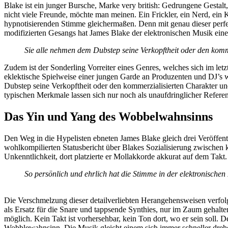
Blake ist ein junger Bursche, Marke very british: Gedrungene Gestalt,
nicht viele Freunde, möchte man meinen. Ein Frickler, ein Nerd, ein K
hypnotisierenden Stimme gleichermaßen. Denn mit genau dieser perfe
modifizierten Gesangs hat James Blake der elektronischen Musik ein
Sie alle nehmen dem Dubstep seine Verkopftheit oder den kommer
Zudem ist der Sonderling Vorreiter eines Genres, welches sich im let
eklektische Spielweise einer jungen Garde an Produzenten und DJ’s
Dubstep seine Verkopftheit oder den kommerzialisierten Charakter und
typischen Merkmale lassen sich nur noch als unaufdringlicher Refer
Das Yin und Yang des Wobbelwahnsinns
Den Weg in die Hypelisten ebneten James Blake gleich drei Veröffe
wohlkompilierten Statusbericht über Blakes Sozialisierung zwischen 
Unkenntlichkeit, dort platzierte er Mollakkorde akkurat auf dem Takt.
So persönlich und ehrlich hat die Stimme in der elektronischen
Die Verschmelzung dieser detailverliebten Herangehensweisen verfo
als Ersatz für die Snare und tappsende Synthies, nur im Zaum gehalten
möglich. Kein Takt ist vorhersehbar, kein Ton dort, wo er sein soll. D
Wobblewahnsinn. Die Musik gleicht einem sich immer schneller drehe