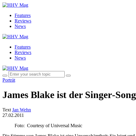
Features
Reviews
News
Features
Reviews
News
Porträt
James Blake ist der Singer‑Son
Text
Jan Wehn
27.02.2011
Foto: Courtesy of Universal Music
Die Stimme von James Blake ist eine Unverschämtheit: Sie leiert und