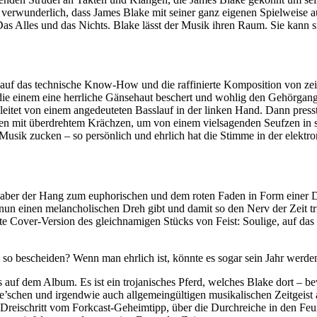
verwunderlich, dass James Blake mit seiner ganz eigenen Spielweise a
as Alles und das Nichts. Blake lässt der Musik ihren Raum. Sie kann s
ur auf das technische Know-How und die raffinierte Komposition von z
, die einem eine herrliche Gänsehaut beschert und wohlig den Gehörgan
eitet von einem angedeuteten Basslauf in der linken Hand. Dann presst
chen mit überdrehtem Krächzen, um von einem vielsagenden Seufzen in
e Musik zucken – so persönlich und ehrlich hat die Stimme in der elektr
 – aber der Hang zum euphorischen und dem roten Faden in Form einer 
einen melancholischen Dreh gibt und damit so den Nerv der Zeit trifft
ierte Cover-Version des gleichnamigen Stücks von Feist: Soulige, auf da
 bescheiden? Wenn man ehrlich ist, könnte es sogar sein Jahr werde
s auf dem Album. Es ist ein trojanisches Pferd, welches Blake dort – be
e’schen und irgendwie auch allgemeingültigen musikalischen Zeitgeist
Dreischritt vom Forkcast-Geheimtipp, über die Durchreiche in den Feu