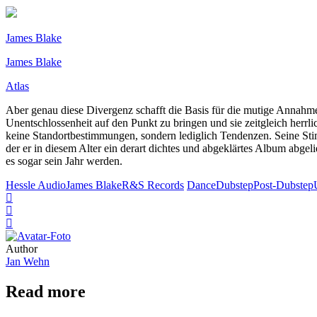
James Blake
James Blake
Atlas
Aber genau diese Divergenz schafft die Basis für die mutige Annahme d
Unentschlossenheit auf den Punkt zu bringen und sie zeitgleich herrli
keine Standortbestimmungen, sondern lediglich Tendenzen. Seine Stimme
der er in diesem Alter ein derart dichtes und abgeklärtes Album abge
es sogar sein Jahr werden.
Hessle Audio
James Blake
R&S Records
Dance
Dubstep
Post-Dubstep
Author
Jan Wehn
Read more