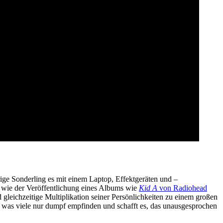
rige Sonderling es mit einem Laptop, Effektgeräten und –
 wie der Veröffentlichung eines Albums wie
Kid A
von Radiohead
 gleichzeitige Multiplikation seiner Persönlichkeiten zu einem großen
 was viele nur dumpf empfinden und schafft es, das unausgesprochen