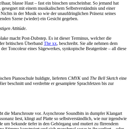
lhaar, blasse Haut – fast ein bisschen unscheinbar. So jemand hat
r, gesegnet mit einem musikalischem Selbstverständnis und einer
ichts in der Musik so wie der unaufdringlichen Präsenz seines
renden Szene (wieder) ein Gesicht gegeben.
tigen Attitüde.
Blake macht Post-Dubstep. Es ist dieser Terminus, welcher die
 der britischen Überband
The xx
, beschreibt. Sie alle nehmen dem
n der Toncoleur eines Sägewerkes, synkopische Beatgerüste – all diese
ischen Pianoschule huldigte, lieferten
CMYK
und
The Bell Sketch
eine
er beschnitt und verdrehte er gesamplete Sprachfetzen bis zur
bt die Marschroute vor. Asynchrone Soundbits in dumpfer Klangart
nanz liest, klingt auf Platte so selbstverständlich, wie nur irgendwie
e um Sekunde tiefer in den Gehörgang und mutiert zu flirrendem
 Stimme konstruiert und sich manchmal sogar in ihr verliert – oder