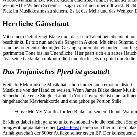
wie in »The Wilhem Scream« – sogar von ihnen überrollt wird. Nicht 
Platz im Musikkosmos zu sichern. Es ist das Mehr und das Weniger. D
Herrliche Gänsehaut
Mit seinem Debüt zeigt Blake nun, dass sein Talent beileibe nicht n
beschränkt. Er tritt nun auch als Sänger in Aktion. Mit einer Stimme
seine be- oder entschleunigten Gesangsspuren übereinander – nur begl
getrimmten Töne bis ins Unendliche. Hier paart sich ein zartes Hau
lässt seine Gedanken unkontrolliert und doch stets on point durch di
Das Trojanisches Pferd ist gesattelt
Freilich: Elektronische Musik hat schon immer auch emotionalisiert
Musik nie von der Hand zu weisen. Wenn James Blake dieser Musik nun 
Sicherheit die erste Single »Limit To Your Love«. Sie ist eine raffin
hingehauchte Klavierakkorde und eine gehörige Portion Stille.
»Give Me My Month« fordert Blake auf seinem Debüt. Warum so
Er klingt dabei nicht ganz so unkonventionell wie die restlichen Song
Songwritingqualitäten einer
Leslie Feist
paaren sich hier mit dem blak
Anhängerschaft der 500er Auflage seiner ersten EP. Der konsequente 