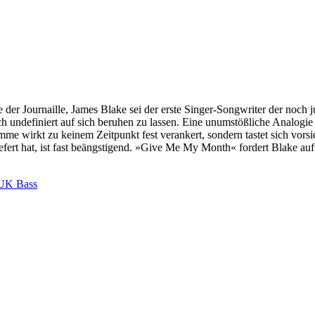
er Journaille, James Blake sei der erste Singer-Songwriter der noch jun
ch undefiniert auf sich beruhen zu lassen. Eine unumstößliche Analogie
 wirkt zu keinem Zeitpunkt fest verankert, sondern tastet sich vorsicht
liefert hat, ist fast beängstigend. »Give Me My Month« fordert Blake 
UK Bass