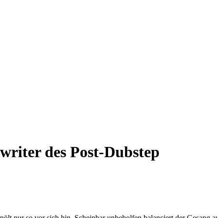
gwriter des Post‑Dubstep
 nölt nur so vor sich hin. Scheinbar unbeholfen balanciert der Gesan