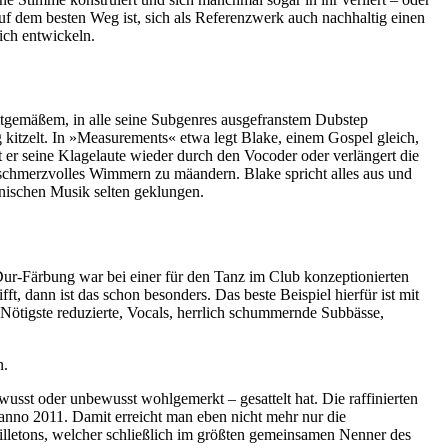
uf dem besten Weg ist, sich als Referenzwerk auch nachhaltig einen
ich entwickeln.
eitgemäßem, in alle seine Subgenres ausgefranstem Dubstep
g kitzelt. In »Measurements« etwa legt Blake, einem Gospel gleich,
 er seine Klagelaute wieder durch den Vocoder oder verlängert die
 schmerzvolles Wimmern zu mäandern. Blake spricht alles aus und
onischen Musik selten geklungen.
Dur-Färbung war bei einer für den Tanz im Club konzeptionierten
, dann ist das schon besonders. Das beste Beispiel hierfür ist mit
s Nötigste reduzierte, Vocals, herrlich schummernde Subbässe,
n.
wusst oder unbewusst wohlgemerkt – gesattelt hat. Die raffinierten
 anno 2011. Damit erreicht man eben nicht mehr nur die
illetons, welcher schließlich im größten gemeinsamen Nenner des