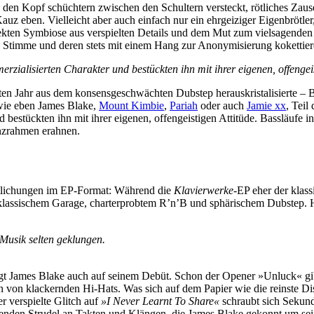
 den Kopf schüchtern zwischen den Schultern versteckt, rötliches Zause
auz eben. Vielleicht aber auch einfach nur ein ehrgeiziger Eigenbrötle
kten Symbiose aus verspielten Details und dem Mut zum vielsagenden N
e Stimme und deren stets mit einem Hang zur Anonymisierung kokettie
zialisierten Charakter und bestückten ihn mit ihrer eigenen, offengeis
zten Jahr aus dem konsensgeschwächten Dubstep herauskristalisierte – 
 wie eben James Blake,
Mount Kimbie
,
Pariah
oder auch
Jamie xx
, Teil
 bestückten ihn mit ihrer eigenen, offengeistigen Attitüde. Bassläufe i
enzrahmen erahnen.
ntlichungen im EP-Format: Während die
Klavierwerke
-EP eher der klass
klassischem Garage, charterprobtem R’n’B und sphärischem Dubstep. Hi
 Musik selten geklungen.
lgt James Blake auch auf seinem Debüt. Schon der Opener »Unluck« gi
 von klackernden Hi-Hats. Was sich auf dem Papier wie die reinste Disso
er verspielte Glitch auf
»I Never Learnt To Share«
schraubt sich Sekund
nden Strudel an Takten und Klängen, die James Blake gekonnt um seine