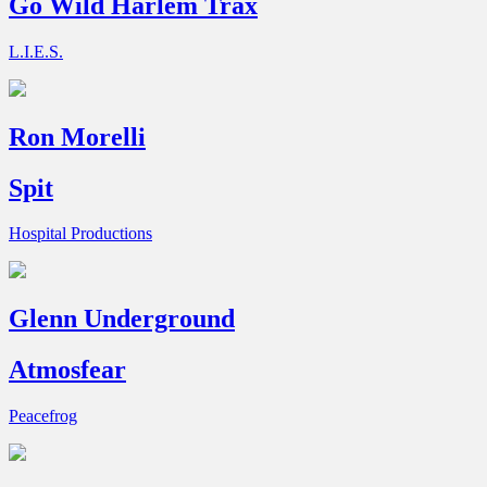
Go Wild Harlem Trax
L.I.E.S.
Ron Morelli
Spit
Hospital Productions
Glenn Underground
Atmosfear
Peacefrog