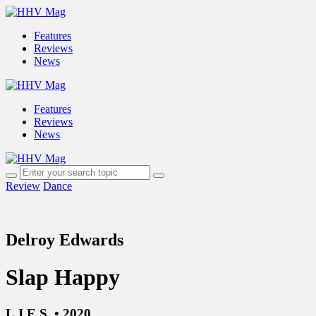
Features
Reviews
News
Features
Reviews
News
Review
Dance
Delroy Edwards
Slap Happy
L.I.E.S. • 2020