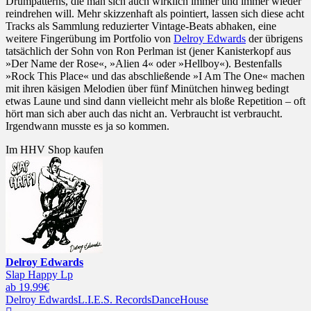
Drumpatterns, die man sich auch wirklich immer und immer wieder
reindrehen will. Mehr skizzenhaft als pointiert, lassen sich diese acht
Tracks als Sammlung reduzierter Vintage-Beats abhaken, eine
weitere Fingerübung im Portfolio von
Delroy Edwards
der übrigens
tatsächlich der Sohn von Ron Perlman ist (jener Kanisterkopf aus
»Der Name der Rose«, »Alien 4« oder »Hellboy«). Bestenfalls
»Rock This Place« und das abschließende »I Am The One« machen
mit ihren käsigen Melodien über fünf Minütchen hinweg bedingt
etwas Laune und sind dann vielleicht mehr als bloße Repetition – oft
hört man sich aber auch das nicht an. Verbraucht ist verbraucht.
Irgendwann musste es ja so kommen.
Im HHV Shop kaufen
Delroy Edwards
Slap Happy Lp
ab 19.99€
Delroy Edwards
L.I.E.S. Records
Dance
House