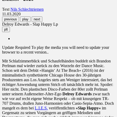
Text
Nils Schlechtriemen
11.03.2020
previous
play
next
Delroy Edwards - Slap Happy Lp
plt
Update Required
To play the media you will need to update your
browser to a recent version..
Mit Schlafzimmerblick und Schaufelhänden buddelt sich Brandon
Perlman mal wieder zurück zu den Wurzeln der Dance Music.
Schon seit dem Debüt »Hangin‘ At The Beach« (2016) ist der
minimalistisch synthetisierte Chicago House des 30-jährigen
Produzenten aus Los Angeles stets am Weniger interessiert, das bei
richtiger Anwendung unterm Strich oft tatsächlich mehr ist. Spoiler:
Hier nicht. Den plastischen Disco-Farben der 80er zollt Perlman
unter seinem Außenseiter-Alter-Ego
Delroy Edwards
zwar nach
wie vor auf recht eigene Weise Respekt – ob mit knusprigen TR-
707 Drums, drallen Juno-Harmonien oder Casio-Sepia-Atmo. Doch
mangelt es dem bei
L.I.E.S.
veröffentlichten
»Slap Happy«
im
Gegensatz zu seinen Vorgängern an griffigen Melodien und