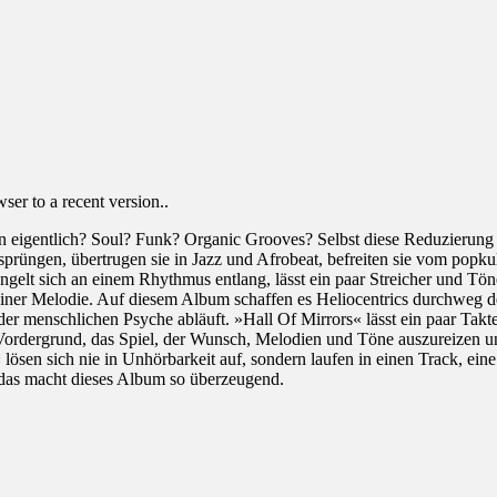
er to a recent version..
 eigentlich? Soul? Funk? Organic Grooves? Selbst diese Reduzierung 
sprüngen, übertrugen sie in Jazz und Afrobeat, befreiten sie vom popku
ngelt sich an einem Rhythmus entlang, lässt ein paar Streicher und Tön
einer Melodie. Auf diesem Album schaffen es Heliocentrics durchweg de
 der menschlichen Psyche abläuft. »Hall Of Mirrors« lässt ein paar Tak
 im Vordergrund, das Spiel, der Wunsch, Melodien und Töne auszureizen
sen sich nie in Unhörbarkeit auf, sondern laufen in einen Track, eine 
u das macht dieses Album so überzeugend.