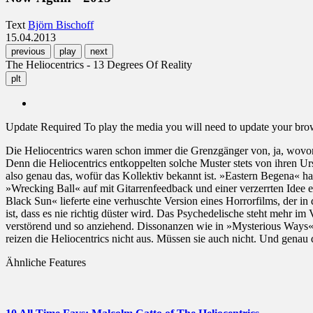
Text
Björn Bischoff
15.04.2013
previous
play
next
The Heliocentrics - 13 Degrees Of Reality
plt
Update Required
To play the media you will need to update your brows
Die Heliocentrics waren schon immer die Grenzgänger von, ja, wovon
Denn die Heliocentrics entkoppelten solche Muster stets von ihren Ur
also genau das, wofür das Kollektiv bekannt ist. »Eastern Begena« ha
»Wrecking Ball« auf mit Gitarrenfeedback und einer verzerrten Idee 
Black Sun« lieferte eine verhuschte Version eines Horrorfilms, der in
ist, dass es nie richtig düster wird. Das Psychedelische steht mehr
verstörend und so anziehend. Dissonanzen wie in »Mysterious Ways« lö
reizen die Heliocentrics nicht aus. Müssen sie auch nicht. Und gena
Ähnliche Features