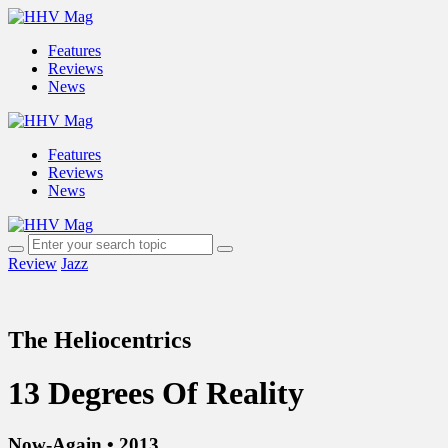
Features
Reviews
News
Features
Reviews
News
Review
Jazz
The Heliocentrics
13 Degrees Of Reality
Now-Again • 2013