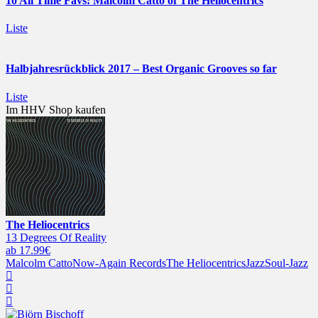
10 All Time Favs: Malcolm Catto of The Heliocentrics
Liste
Halbjahresrückblick 2017 – Best Organic Grooves so far
Liste
Im HHV Shop kaufen
The Heliocentrics
13 Degrees Of Reality
ab 17.99€
Malcolm Catto
Now-Again Records
The Heliocentrics
Jazz
Soul-Jazz