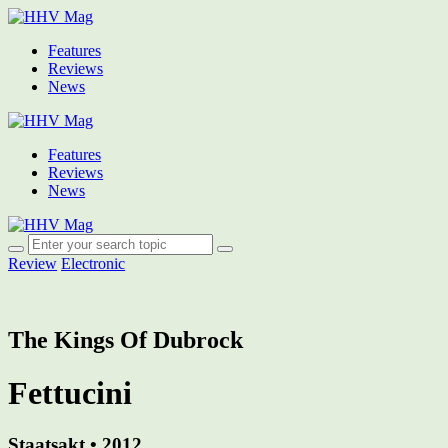
Features
Reviews
News
Features
Reviews
News
Review
Electronic
The Kings Of Dubrock
Fettucini
Staatsakt • 2012