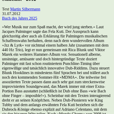
Text
Martin Silbermann
31.07.2012
Buch des Jahres 2025
»Wer Musik nur zum Spaß macht, der wird jung sterben.« Laut
Jacques Palminger sagte das Fela Kuti. Der Ausspruch kann
gleichzeitig aber auch als Erklärung für Palmingers musikalischen
Schaffenswahn herhalten, denn nach dem wundervollen Album
»Jzz & Lyrk« vor nichtmal einem halben Jahr (zusammen mit dem
440 Hz Trio), legt er nun gemeinsam mit Rica Blunk und Viktor
Marek ein weiteres Hammer-Album vor. Sensationell alberne,
unsinnige, amüsante und doch hintergründige Texte doziert
Palminger mit fast schon routiniertem Punchline-Timing über
eigenwillige und tatsächlich innovative Dub-Riddims. Dazu steuert
Blunk Hooklines in mindestens fünf Sprachen bei und trällert auch
noch den kommenden Sommer-Hit »MDMA«. Die teilweise frei
assoziierten Texte passen dann auch sehr gut zum streckenweise
improvisierten Soundgewand, das Marek immer mit einer Extra-
Portion Bass ausstattet (schließlich ist Dub ohne Bass »wie Bach
ohne Finger – imposible!«). Scheinbar mit den Texten interagierend
dreht er an seinen Knöpfchen. Neben Dub-Pionieren wie King
Tubby und dem anfangs erwähnten Fela Kuti beziehen sich die
Dubrock-Könige ebenso explizit auf Adriano Celentano, mit dem
sie den bizarren Witz teilen. Nach »Mondo Cherry« von 2008 ist