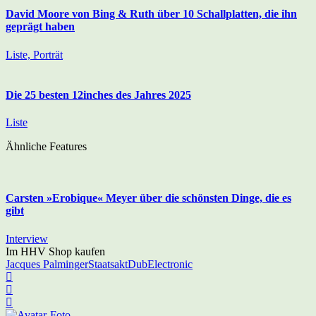
David Moore von Bing & Ruth über 10 Schallplatten, die ihn
geprägt haben
Liste, Porträt
Die 25 besten 12inches des Jahres 2025
Liste
Ähnliche Features
Carsten »Erobique« Meyer über die schönsten Dinge, die es
gibt
Interview
Im HHV Shop kaufen
Jacques Palminger
Staatsakt
Dub
Electronic