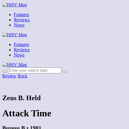
Features
Reviews
News
Features
Reviews
News
Review
Rock
Zeus B. Held
Attack Time
Bureau B • 1981