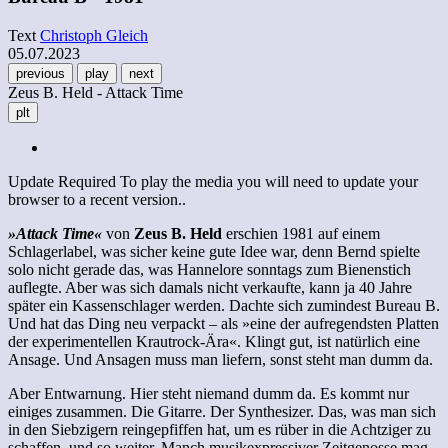
Text
Christoph Gleich
05.07.2023
previous
play
next
Zeus B. Held - Attack Time
plt
Update Required
To play the media you will need to update your
browser to a recent version..
»Attack Time«
von
Zeus B. Held
erschien 1981 auf einem
Schlagerlabel, was sicher keine gute Idee war, denn Bernd spielte
solo nicht gerade das, was Hannelore sonntags zum Bienenstich
auflegte. Aber was sich damals nicht verkaufte, kann ja 40 Jahre
später ein Kassenschlager werden. Dachte sich zumindest Bureau B.
Und hat das Ding neu verpackt – als »eine der aufregendsten Platten
der experimentellen Krautrock-Ära«. Klingt gut, ist natürlich eine
Ansage. Und Ansagen muss man liefern, sonst steht man dumm da.
Aber Entwarnung. Hier steht niemand dumm da. Es kommt nur
einiges zusammen. Die Gitarre. Der Synthesizer. Das, was man sich
in den Siebzigern reingepfiffen hat, um es rüber in die Achtziger zu
schaffen, und so weiter. Manch musikexpressiver Zeitgenosse mag