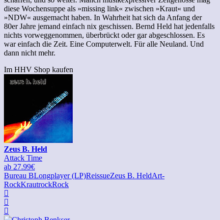
diese Wochensuppe als »missing link« zwischen »Kraut« und
»NDW« ausgemacht haben. In Wahrheit hat sich da Anfang der
80er Jahre jemand einfach nix geschissen. Bernd Held hat jedenfalls
nichts vorweggenommen, überbrückt oder gar abgeschlossen. Es
war einfach die Zeit. Eine Computerwelt. Für alle Neuland. Und
dann nicht mehr.
Im HHV Shop kaufen
Zeus B. Held
Attack Time
ab 27.99€
Bureau B
Longplayer (LP)
Reissue
Zeus B. Held
Art-
Rock
Krautrock
Rock