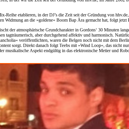
-Reihe etablieren, in der DJ’s die Zeit seit der Gründung von hhv.de,
en Widmung an die »goldene« Boom Bap Ära gemacht hat, folgt jetzt 
rwischt der atmosphärische Grundcharakter in Gordons‘ 30 Minuten la
schen tagträumerisch, aber durchgehend affektiv und harmonisch. Natürli
ancholia« veröffentlichten, waren die Belgen noch nicht mit dem Berl
tent sorgt. Direkt danach folgt Teebs mit »Wind Loop«, das nicht nur
der musikalische Aspekt endgültig in das elektronische Metier und Ro