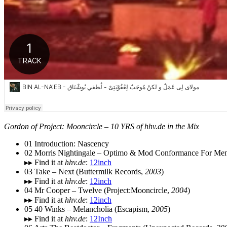
Gordon of Project: Mooncircle – 10 YRS of hhv.de in the Mix
01 Introduction: Nascency
02 Morris Nightingale – Optimo & Mod Conformance For Me
▸▸ Find it at
hhv.de
:
12inch
03 Take – Next (Buttermilk Records,
2003
)
▸▸ Find it at
hhv.de
:
12inch
04 Mr Cooper – Twelve (Project:Mooncircle,
2004
)
▸▸ Find it at
hhv.de
:
12inch
05 40 Winks – Melancholia (Escapism,
2005
)
▸▸ Find it at
hhv.de
:
12Inch