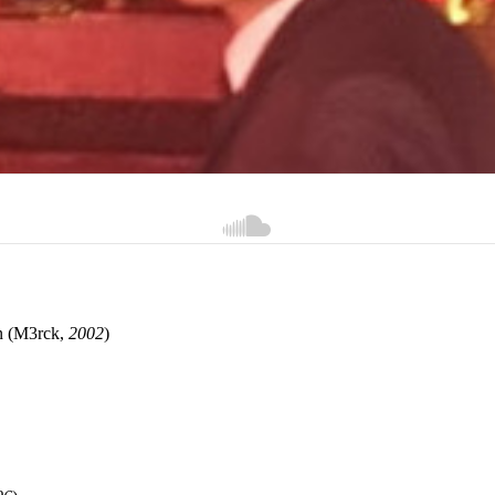
n (M3rck,
2002
)