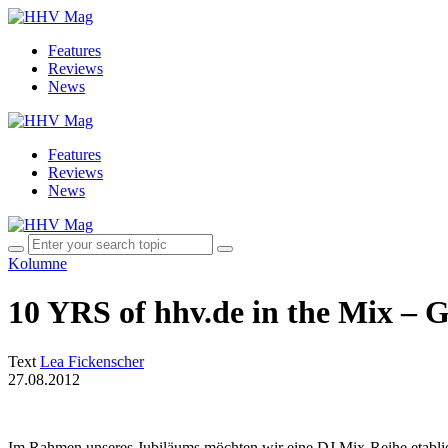
Features
Reviews
News
Features
Reviews
News
Kolumne
10 YRS of hhv.de in the Mix – 
Text
Lea Fickenscher
27.08.2012
Im Rahmen unseres Jubiläums möchten wir eine DJ Mix-Reihe etabliere