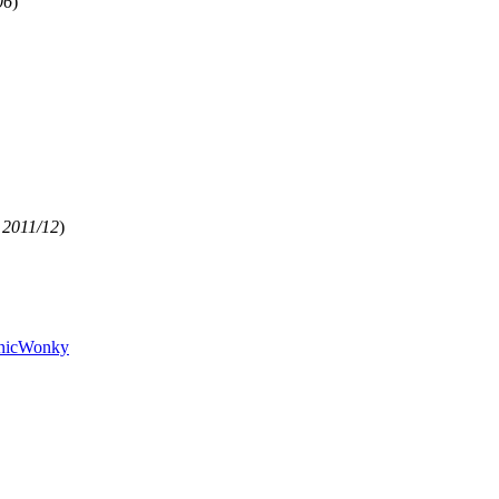
06
)
,
2011/12
)
nic
Wonky