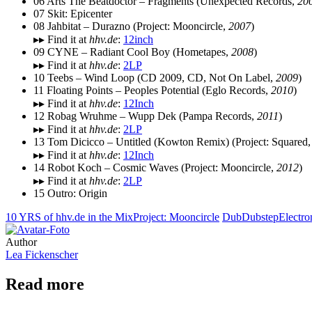
06 Arts The Beatdoctor – Fragments (Unexpected Records,
20
07 Skit: Epicenter
08 Jahbitat – Durazno (Project: Mooncircle,
2007
)
▸▸ Find it at
hhv.de
:
12inch
09 CYNE – Radiant Cool Boy (Hometapes,
2008
)
▸▸ Find it at
hhv.de
:
2LP
10 Teebs – Wind Loop (CD 2009, CD, Not On Label,
2009
)
11 Floating Points – Peoples Potential (Eglo Records,
2010
)
▸▸ Find it at
hhv.de
:
12Inch
12 Robag Wruhme – Wupp Dek (Pampa Records,
2011
)
▸▸ Find it at
hhv.de
:
2LP
13 Tom Dicicco – Untitled (Kowton Remix) (Project: Squared
▸▸ Find it at
hhv.de
:
12Inch
14 Robot Koch – Cosmic Waves (Project: Mooncircle,
2012
)
▸▸ Find it at
hhv.de
:
2LP
15 Outro: Origin
10 YRS of hhv.de in the Mix
Project: Mooncircle
Dub
Dubstep
Electro
Author
Lea Fickenscher
Read more