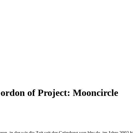
Gordon of Project: Mooncircle
n, in der wir die Zeit seit der Gründung von hhv.de, im Jahre 2002 bi