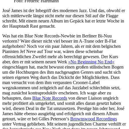
Foto: Frédéric Hartmann
José James ist der Inbegriff des modernen Jazz. Und das, obwohl er
sich mittlerweile längst nicht mehr nur diesen Stil auf die Flagge
schreibt. Mit einem neuen Album im Gepäck hat er letzte Woche in
der Hauptstadt Rast gemacht.
Was hat ein Blue Note Records-Newbie im Berliner Bi-Nuu
verloren? Wäre dieser nicht viel besser im A-Trane oder B-Flat
aufgehoben? Noch vor ein paar Jahren, als er mit dem belgischen
Pianisten Jef Neve auf Tour war, wären diese scheinbar
offensichtlichen Zweifel mehr als berechtigt gewesen. Der Kurs
aber, den er mit seinem neuen Werk
»No Beginning No End«
eingeschlagen hat, macht bewusst einen großen stilistischen Bogen
um die Hochburgen des ihm nachgesagten Genres und sucht sich
seinen eigenen Weg durch das Dickicht der Möglichkeiten. Dass
man versucht von dem ihm verpassten Crooner-Label
wegzukommen und zeitgleich auf das Jazzlabel schlechthin setzt,
mag zunächst kontraproduktiv erscheinen. Ich wage aber zu
behaupten, dass
Blue Note Records
von dieser Liaison ungleich
mehr profitiert als umgekehrt, und somit alles daran gesetzt haben
wird, diesen Deal in die Tat umzusetzen. Prestige hin oder her, José
James hätte ebenso ausgiebig und erfolgreich mit diesem Album
getourt, wäre er bei Gilles Peterson‘s
Brownswood Recordings
unter Vertrag geblieben. Mit seinem jugendlichen Charme verhilft er