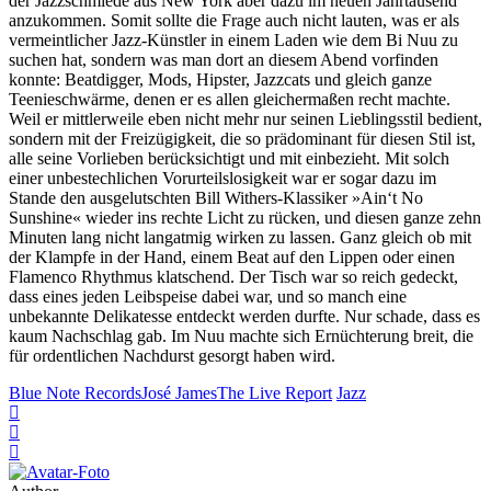
der Jazzschmiede aus New York aber dazu im neuen Jahrtausend
anzukommen. Somit sollte die Frage auch nicht lauten, was er als
vermeintlicher Jazz-Künstler in einem Laden wie dem Bi Nuu zu
suchen hat, sondern was man dort an diesem Abend vorfinden
konnte: Beatdigger, Mods, Hipster, Jazzcats und gleich ganze
Teenieschwärme, denen er es allen gleichermaßen recht machte.
Weil er mittlerweile eben nicht mehr nur seinen Lieblingsstil bedient,
sondern mit der Freizügigkeit, die so prädominant für diesen Stil ist,
alle seine Vorlieben berücksichtigt und mit einbezieht. Mit solch
einer unbestechlichen Vorurteilslosigkeit war er sogar dazu im
Stande den ausgelutschten Bill Withers-Klassiker »Ain‘t No
Sunshine« wieder ins rechte Licht zu rücken, und diesen ganze zehn
Minuten lang nicht langatmig wirken zu lassen. Ganz gleich ob mit
der Klampfe in der Hand, einem Beat auf den Lippen oder einen
Flamenco Rhythmus klatschend. Der Tisch war so reich gedeckt,
dass eines jeden Leibspeise dabei war, und so manch eine
unbekannte Delikatesse entdeckt werden durfte. Nur schade, dass es
kaum Nachschlag gab. Im Nuu machte sich Ernüchterung breit, die
für ordentlichen Nachdurst gesorgt haben wird.
Blue Note Records
José James
The Live Report
Jazz