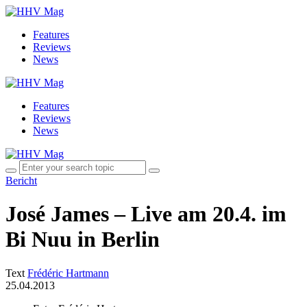
Features
Reviews
News
Features
Reviews
News
Bericht
José James – Live am 20.4. im
Bi Nuu in Berlin
Text
Frédéric Hartmann
25.04.2013