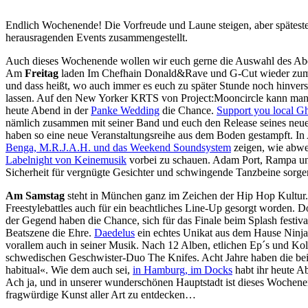
Endlich Wochenende! Die Vorfreude und Laune steigen, aber spätesten
herausragenden Events zusammengestellt.
Auch dieses Wochenende wollen wir euch gerne die Auswahl des Abend
Am
Freitag
laden Im Chefhain Donald&Rave und G-Cut wieder z
und dass heißt, wo auch immer es euch zu später Stunde noch hinver
lassen. Auf den New Yorker KRTS von Project:Mooncircle kann man h
heute Abend in der
Panke Wedding
die Chance.
Support you local Gh
nämlich zusammen mit seiner Band und euch den Release seines neue
haben so eine neue Veranstaltungsreihe aus dem Boden gestampft. In
Benga, M.R.J.A.H. und das Weekend Soundsystem
zeigen, wie abwec
Labelnight von Keinemusik
vorbei zu schauen. Adam Port, Rampa und
Sicherheit für vergnügte Gesichter und schwingende Tanzbeine sorge
Am Samstag
steht in München ganz im Zeichen der Hip Hop Kultur.
Freestylebattles auch für ein beachtliches Line-Up gesorgt worden. D
der Gegend haben die Chance, sich für das Finale beim Splash festiva
Beatszene die Ehre.
Daedelus
ein echtes Unikat aus dem Hause Ninja 
vorallem auch in seiner Musik. Nach 12 Alben, etlichen Ep´s und Kol
schwedischen Geschwister-Duo The Knifes. Acht Jahre haben die beiden
habitual«. Wie dem auch sei,
in Hamburg, im Docks
habt ihr heute A
Ach ja, und in unserer wunderschönen Hauptstadt ist dieses Wochen
fragwürdige Kunst aller Art zu entdecken…