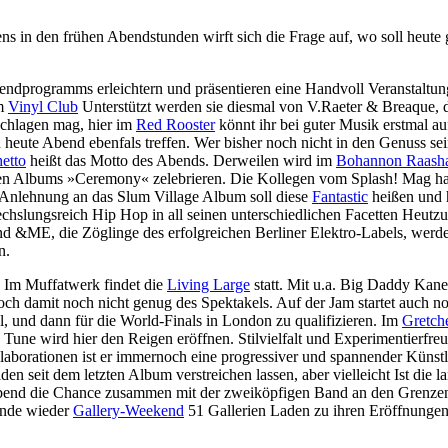
s in den frühen Abendstunden wirft sich die Frage auf, wo soll heute 
programms erleichtern und präsentieren eine Handvoll Veranstaltunge
um
Vinyl Club
Unterstützt werden sie diesmal von V.Raeter & Breaque, 
schlagen mag, hier im
Red Rooster
könnt ihr bei guter Musik erstmal 
eute Abend ebenfals treffen. Wer bisher noch nicht in den Genuss se
etto
heißt das Motto des Abends. Derweilen wird im
Bohannon Raash
n Albums »Ceremony« zelebrieren. Die Kollegen vom Splash! Mag hatt
 Anlehnung an das Slum Village Album soll diese
Fantastic
heißen und h
hslungsreich Hip Hop in all seinen unterschiedlichen Facetten Heutzu
 &ME, die Zöglinge des erfolgreichen Berliner Elektro-Labels, werde
n.
 Im Muffatwerk findet die
Living Large
statt. Mit u.a. Big Daddy Kan
och damit noch nicht genug des Spektakels. Auf der Jam startet auch n
l, und dann für die World-Finals in London zu qualifizieren. Im
Gretch
Tune wird hier den Reigen eröffnen. Stilvielfalt und Experimentierfr
laborationen ist er immernoch eine progressiver und spannender Künstl
 seit dem letzten Album verstreichen lassen, aber vielleicht Ist die l
bend die Chance zusammen mit der zweiköpfigen Band an den Grenzen
ende wieder
Gallery-Weekend
51 Gallerien Laden zu ihren Eröffnungen