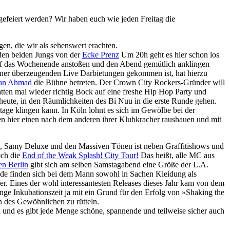
gefeiert werden? Wir haben euch wie jeden Freitag die
n, die wir als sehenswert erachten.
den beiden Jungs von der
Ecke Prenz
Um 20h geht es hier schon los
auf das Wochenende anstoßen und den Abend gemütlich anklingen
iner überzeugenden Live Darbietungen gekommen ist, hat hierzu
an Ahmad
die Bühne betreten. Der Crown City Rockers-Gründer will
en mal wieder richtig Bock auf eine freshe Hip Hop Party und
eute, in den Räumlichkeiten des Bi Nuu in die erste Runde gehen.
tage klingen kann. In Köln lohnt es sich im Gewölbe bei der
n hier einen nach dem anderen ihrer Klubkracher raushauen und mit
e, Samy Deluxe und den Massiven Tönen ist neben Graffitishows und
och die
End of the Weak Splash! City Tour!
Das heißt, alle MC aus
en Berlin
gibt sich am selben Samstagabend eine Größe der L.A.
eude finden sich bei dem Mann sowohl in Sachen Kleidung als
er. Eines der wohl interessantesten Releases dieses Jahr kam von dem
ange Inkubationszeit ja mit ein Grund für den Erfolg von »Shaking the
 des Gewöhnlichen zu rütteln.
 und es gibt jede Menge schöne, spannende und teilweise sicher auch