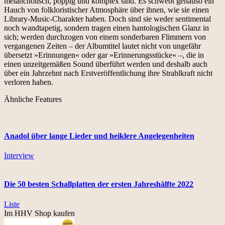
melancholisch, poppig und komplex sind. Es schwebt genauso ein
Hauch von folkloristischer Atmosphäre über ihnen, wie sie einen
Library-Music-Charakter haben. Doch sind sie weder sentimental
noch wandtapetig, sondern tragen einen hantologischen Glanz in
sich; werden durchzogen von einem sonderbaren Flimmern von
vergangenen Zeiten – der Albumtitel lautet nicht von ungefähr
übersetzt »Erinnungen« oder gar »Erinnerungsstücke« –, die in
einen unzeitgemäßen Sound überführt werden und deshalb auch
über ein Jahrzehnt nach Erstveröffentlichung ihre Strahlkraft nicht
verloren haben.
Ähnliche Features
Anadol über lange Lieder und heiklere Angelegenheiten
Interview
Die 50 besten Schallplatten der ersten Jahreshälfte 2022
Liste
Im HHV Shop kaufen