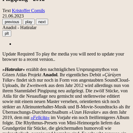
Text
Kristoffer Cornils
21.06.2023
previous
play
next
Anadol - Hatiralar
plt
Update Required
To play the media you will need to update your
browser to a recent version..
»Hatıralar«
erzählt den nachträglichen Ursprungsmythos von
Gözen Atilas Projekt
Anadol
. Ihr eigentliches Debüt
»Çürüyen
Yıllar«
findet sich nur noch in Form von angestaubten SoundCloud-
Uploads, ihr Zweitwerk aus dem Jahr 2012 wird allerdings nun von
ihrem Stammlabel Pingipung neu aufgelegt. Die zwölf Stücke, von
Atila für die Neuauflage neu gemischt und stellenweise editiert
sowie mit einem neuen Master versehen, orientierten sich noch
strikter an Alleinunterhalter-Musik und B-Movie-Soundtracks als ihr
Überraschungs-Durchbruchsalbum
»Uzun Havalar«
aus dem Jahr
2019, dem mit
»Felicita«
im Vorjahr ein noch freiförmigeres Album
folgte. Die Rhythmus-Presets von Mini-Heimorgeln liefern das
Grundgerüst für Stücke, die gleichermaßen humorvoll wie