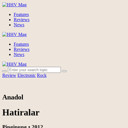
Features
Reviews
News
Features
Reviews
News
Review
Electronic
Rock
Anadol
Hatiralar
Pingipung • 2012