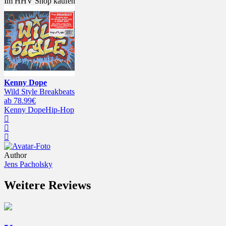
Im HHV Shop kaufen
Kenny Dope
Wild Style Breakbeats
ab 78.99€
Kenny Dope
Hip-Hop
Author
Jens Pacholsky
Weitere Reviews