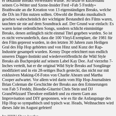
er bekannte Breaks verwenden würde. So setzte er kurzerhand
seinen Co-Writer und Szene-Insider Fred »Fab 5 Freddy«
Braithwaite an die Kreation von 13 eigenständigen Breaks, welche
die DJs im Film nutzen sollten. Obwohl die Breaks musikalisch
gesehen wahrscheinlich der wichtigste Bestandteil des Films waren,
tauchten sie nie auf dem Soundtrack auf. Der Grund war einfach: Es
waren keine ordentlichen Songs, sondern schlicht einminütige
Breaks, denen anfänglich nicht einmal Titel gegeben wurden. So ist
es nicht verwunderlich, dass die 100 Vinyl-Exemplare, die 1981 für
den Film gepresst wurden, in den letzten 30 Jahren zum Heiligen
Gral des Hip Hop gehörten und von Hinz und Kunz der Rap-
Industrie gesampelt wurden. Kenny Dope erleichtert nun endlich
unseren Digger-Instinkt und wiederveröffentlicht die Wild Style
Breaks als Buchprojekt auf seinem Label Kay Dee. Auf vierzehn 7-
Inches verteilt, hat er die original Wild Style Breaks auf Songlänge
modifiziert und in ein 28-seitiges Buch gesteckt, das nicht nur mit
exklusiven Making-Of-Fotos von Charlie Ahearn und Martha
Cooper aufwartet. Vor allem wird darin vom Hip Hop-Journalisten
Brian Coleman die Geschichte der Breaks aus den Erinnerungen
von Fab 5 Freddy, Blondie-Gitarrist Chris Stein und DJ
GrandWizzard Theodore entfädelt und zu einem Garn aus
Improvisation und DIY gesponnen, wie es für die Anfangstage des
Hip Hop so sympathisch und typisch war. Heads, Weihnachten wird
dieses Jahr im August gefeiert!