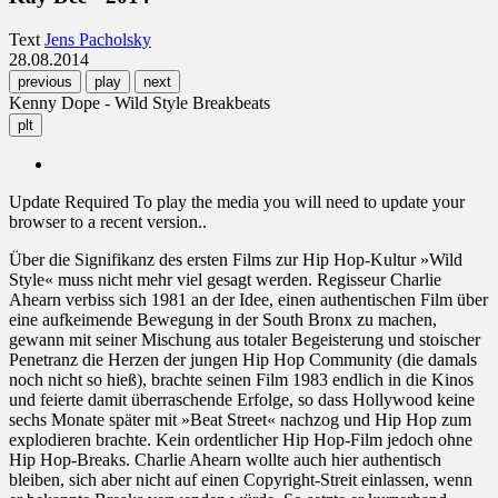
Text
Jens Pacholsky
28.08.2014
previous
play
next
Kenny Dope - Wild Style Breakbeats
plt
Update Required
To play the media you will need to update your
browser to a recent version..
Über die Signifikanz des ersten Films zur Hip Hop-Kultur »Wild
Style« muss nicht mehr viel gesagt werden. Regisseur Charlie
Ahearn verbiss sich 1981 an der Idee, einen authentischen Film über
eine aufkeimende Bewegung in der South Bronx zu machen,
gewann mit seiner Mischung aus totaler Begeisterung und stoischer
Penetranz die Herzen der jungen Hip Hop Community (die damals
noch nicht so hieß), brachte seinen Film 1983 endlich in die Kinos
und feierte damit überraschende Erfolge, so dass Hollywood keine
sechs Monate später mit »Beat Street« nachzog und Hip Hop zum
explodieren brachte. Kein ordentlicher Hip Hop-Film jedoch ohne
Hip Hop-Breaks. Charlie Ahearn wollte auch hier authentisch
bleiben, sich aber nicht auf einen Copyright-Streit einlassen, wenn