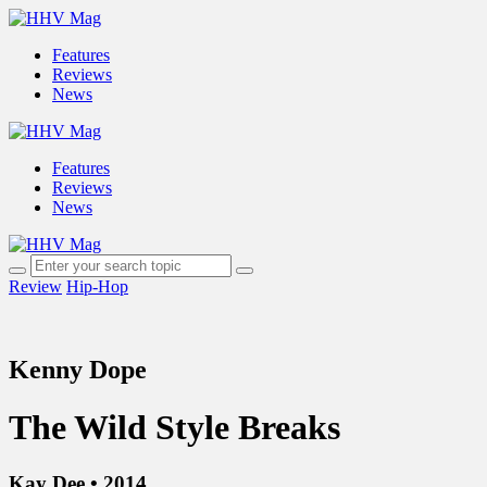
Features
Reviews
News
Features
Reviews
News
Review
Hip-Hop
Kenny Dope
The Wild Style Breaks
Kay Dee • 2014