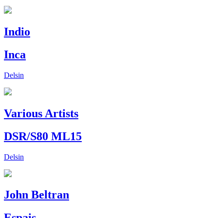
Indio
Inca
Delsin
Various Artists
DSR/S80 ML15
Delsin
John Beltran
Espais