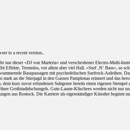
er to a recent version..
 mehr nur dieser »DJ von Marteria« und verschrobener Electro-Multi-Ins
it Effekte, Tremolos, vor allem aber viel Hall. »Surf ‚N‘ Bass«, so sch
ur wummernde Basspassagen mit psychedelischen Surfrock-Anleihen. Da
 stark an die Stierjagd in den Gassen Pamplonas erinnert und das herois
o, dem kurz zuvor erfundenen Subgenre bereits einen eigenen Stempel
liner Großstadtdschungels. Gute-Laune-Klischees werden nicht nur unte
ngen aus Rostock. Die Karriere als eigenständiger Künstler beginnt nu