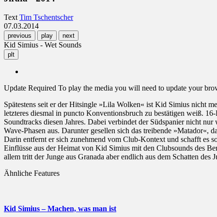
Text
Tim Tschentscher
07.03.2014
previous
play
next
Kid Simius - Wet Sounds
plt
Update Required
To play the media you will need to update your brows
Spätestens seit er der Hitsingle »Lila Wolken« ist Kid Simius nicht
letzteres diesmal in puncto Konventionsbruch zu bestätigen weiß. 16-B
Soundtracks diesen Jahres. Dabei verbindet der Südspanier nicht n
Wave-Phasen aus. Darunter gesellen sich das treibende »Matador«, das
Darin entfernt er sich zunehmend vom Club-Kontext und schafft es s
Einflüsse aus der Heimat von Kid Simius mit den Clubsounds des Ber
allem tritt der Junge aus Granada aber endlich aus dem Schatten des Ju
Ähnliche Features
Kid Simius – Machen, was man ist