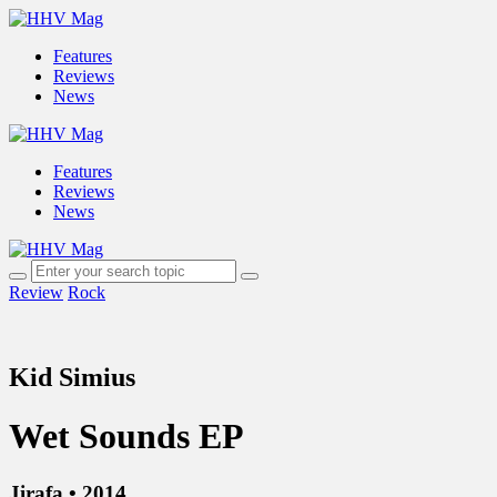
Features
Reviews
News
Features
Reviews
News
Review
Rock
Kid Simius
Wet Sounds EP
Jirafa • 2014