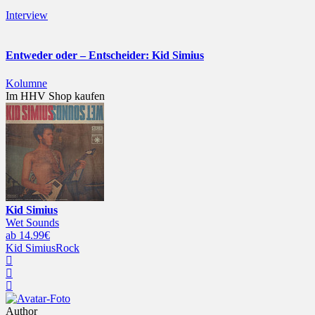
Interview
Entweder oder – Entscheider: Kid Simius
Kolumne
Im HHV Shop kaufen
Kid Simius
Wet Sounds
ab 14.99€
Kid Simius
Rock
Author