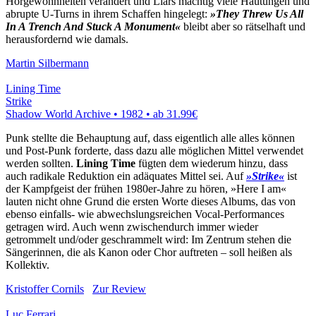
Hörgewohnheiten verändert und Liars mächtig viele Häutungen und
abrupte U-Turns in ihrem Schaffen hingelegt:
»They Threw Us All
In A Trench And Stuck A Monument«
bleibt aber so rätselhaft und
herausfordernd wie damals.
Martin Silbermann
Lining Time
Strike
Shadow World Archive • 1982 •
ab 31.99€
Punk stellte die Behauptung auf, dass eigentlich alle alles können
und Post-Punk forderte, dass dazu alle möglichen Mittel verwendet
werden sollten.
Lining Time
fügten dem wiederum hinzu, dass
auch radikale Reduktion ein adäquates Mittel sei. Auf
»Strike«
ist
der Kampfgeist der frühen 1980er-Jahre zu hören, »Here I am«
lauten nicht ohne Grund die ersten Worte dieses Albums, das von
ebenso einfalls- wie abwechslungsreichen Vocal-Performances
getragen wird. Auch wenn zwischendurch immer wieder
getrommelt und/oder geschrammelt wird: Im Zentrum stehen die
Sängerinnen, die als Kanon oder Chor auftreten – soll heißen als
Kollektiv.
Kristoffer Cornils
Zur Review
Luc Ferrari