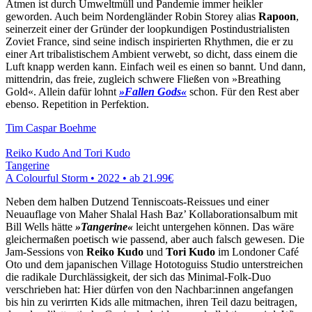
Atmen ist durch Umweltmüll und Pandemie immer heikler
geworden. Auch beim Nordengländer Robin Storey alias
Rapoon
,
seinerzeit einer der Gründer der loopkundigen Postindustrialisten
Zoviet France, sind seine indisch inspirierten Rhythmen, die er zu
einer Art tribalistischem Ambient verwebt, so dicht, dass einem die
Luft knapp werden kann. Einfach weil es einen so bannt. Und dann,
mittendrin, das freie, zugleich schwere Fließen von »Breathing
Gold«. Allein dafür lohnt
»Fallen Gods«
schon. Für den Rest aber
ebenso. Repetition in Perfektion.
Tim Caspar Boehme
Reiko Kudo And Tori Kudo
Tangerine
A Colourful Storm • 2022 •
ab 21.99€
Neben dem halben Dutzend Tenniscoats-Reissues und einer
Neuauflage von Maher Shalal Hash Baz’ Kollaborationsalbum mit
Bill Wells hätte
»Tangerine«
leicht untergehen können. Das wäre
gleichermaßen poetisch wie passend, aber auch falsch gewesen. Die
Jam-Sessions von
Reiko Kudo
und
Tori Kudo
im Londoner Café
Oto und dem japanischen Village Hototoguiss Studio unterstreichen
die radikale Durchlässigkeit, der sich das Minimal-Folk-Duo
verschrieben hat: Hier dürfen von den Nachbar:innen angefangen
bis hin zu verirrten Kids alle mitmachen, ihren Teil dazu beitragen,