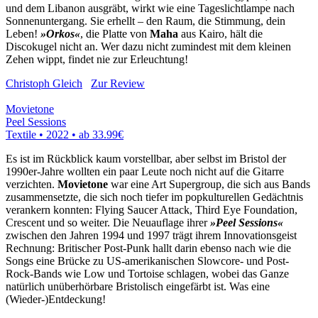
und dem Libanon ausgräbt, wirkt wie eine Tageslichtlampe nach
Sonnenuntergang. Sie erhellt – den Raum, die Stimmung, dein
Leben!
»Orkos«
, die Platte von
Maha
aus Kairo, hält die
Discokugel nicht an. Wer dazu nicht zumindest mit dem kleinen
Zehen wippt, findet nie zur Erleuchtung!
Christoph Gleich
Zur Review
Movietone
Peel Sessions
Textile • 2022 •
ab 33.99€
Es ist im Rückblick kaum vorstellbar, aber selbst im Bristol der
1990er-Jahre wollten ein paar Leute noch nicht auf die Gitarre
verzichten.
Movietone
war eine Art Supergroup, die sich aus Bands
zusammensetzte, die sich noch tiefer im popkulturellen Gedächtnis
verankern konnten: Flying Saucer Attack, Third Eye Foundation,
Crescent und so weiter. Die Neuauflage ihrer
»Peel Sessions«
zwischen den Jahren 1994 und 1997 trägt ihrem Innovationsgeist
Rechnung: Britischer Post-Punk hallt darin ebenso nach wie die
Songs eine Brücke zu US-amerikanischen Slowcore- und Post-
Rock-Bands wie Low und Tortoise schlagen, wobei das Ganze
natürlich unüberhörbare Bristolisch eingefärbt ist. Was eine
(Wieder-)Entdeckung!