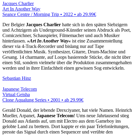
Jacques Charlier
Art In Another Way
Seance Centre / Morning Trip • 2022 •
ab 29.99€
Der Belgier
Jacques Charlier
hatte sich in den späten Siebzigern
und Achtzigern als Underground-Künstler seinen Abdruck als Poet,
Comiczeichner, Schauspieler, Filmemacher und auch Musiker
hinterlassen.
»Art In Another Way«
ist eine Zusammenstellung
dieser via 4-Track-Recorder und bislang nur auf Tape
veröffentlichten Musik. Synthesizer, Gitarre, Drum-Machine und
Gesang. 14 charmante, auf Loops basierende Stücke, die nicht über
einen Stil, sondern vielmehr über die Produktion zusammengehalten
werden und in ihrer Einfachheit einen gewissen Sog entwickeln.
Sebastian Hinz
Japanese Telecom
Virtual Geisha
Clone Aqualung Series • 2001 •
ab 29.99€
Gerald Donald, der lebende Drexciyaner, hat viele Namen. Heinrich
Mueller, Arpanet,
Japanese Telecom
! Ums neue Jahrtausend stieg
Donald aus Atlantis auf, um mit Electro aus dem Gameboy ins
gelobte Land zu brettern. Dort kappte er ein paar Telefonleitungen,
presste das Signal durch einen Sequencer und verübte den