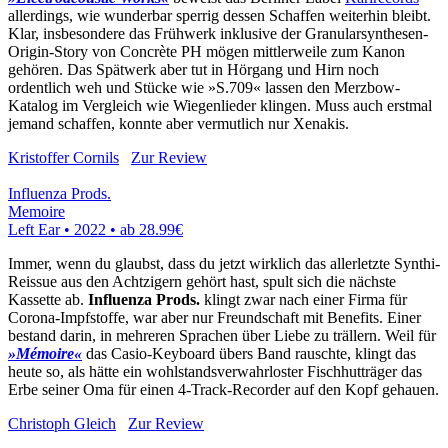
allerdings, wie wunderbar sperrig dessen Schaffen weiterhin bleibt.
Klar, insbesondere das Frühwerk inklusive der Granularsynthesen-
Origin-Story von Concrète PH mögen mittlerweile zum Kanon
gehören. Das Spätwerk aber tut in Hörgang und Hirn noch
ordentlich weh und Stücke wie »S.709« lassen den Merzbow-
Katalog im Vergleich wie Wiegenlieder klingen. Muss auch erstmal
jemand schaffen, konnte aber vermutlich nur Xenakis.
Kristoffer Cornils
Zur Review
Influenza Prods.
Memoire
Left Ear • 2022 •
ab 28.99€
Immer, wenn du glaubst, dass du jetzt wirklich das allerletzte Synthi-
Reissue aus den Achtzigern gehört hast, spult sich die nächste
Kassette ab.
Influenza Prods.
klingt zwar nach einer Firma für
Corona-Impfstoffe, war aber nur Freundschaft mit Benefits. Einer
bestand darin, in mehreren Sprachen über Liebe zu trällern. Weil für
»Mémoire«
das Casio-Keyboard übers Band rauschte, klingt das
heute so, als hätte ein wohlstandsverwahrloster Fischhutträger das
Erbe seiner Oma für einen 4-Track-Recorder auf den Kopf gehauen.
Christoph Gleich
Zur Review