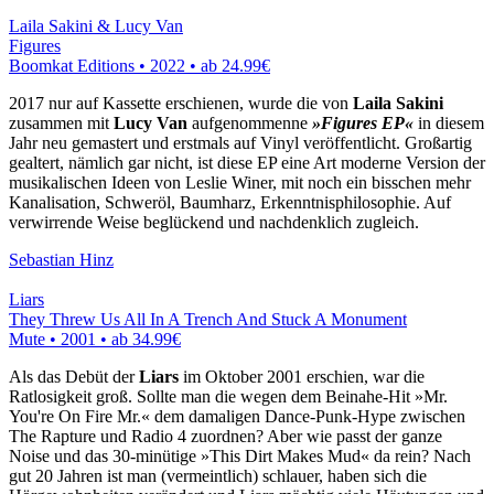
Laila Sakini & Lucy Van
Figures
Boomkat Editions • 2022 •
ab 24.99€
2017 nur auf Kassette erschienen, wurde die von
Laila Sakini
zusammen mit
Lucy Van
aufgenommenne
»Figures EP«
in diesem
Jahr neu gemastert und erstmals auf Vinyl veröffentlicht. Großartig
gealtert, nämlich gar nicht, ist diese EP eine Art moderne Version der
musikalischen Ideen von Leslie Winer, mit noch ein bisschen mehr
Kanalisation, Schweröl, Baumharz, Erkenntnisphilosophie. Auf
verwirrende Weise beglückend und nachdenklich zugleich.
Sebastian Hinz
Liars
They Threw Us All In A Trench And Stuck A Monument
Mute • 2001 •
ab 34.99€
Als das Debüt der
Liars
im Oktober 2001 erschien, war die
Ratlosigkeit groß. Sollte man die wegen dem Beinahe-Hit »Mr.
You're On Fire Mr.« dem damaligen Dance-Punk-Hype zwischen
The Rapture und Radio 4 zuordnen? Aber wie passt der ganze
Noise und das 30-minütige »This Dirt Makes Mud« da rein? Nach
gut 20 Jahren ist man (vermeintlich) schlauer, haben sich die