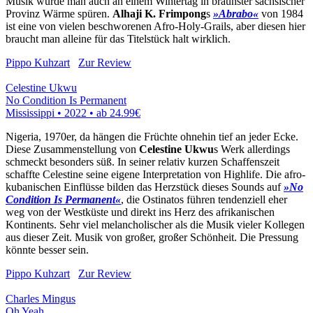
Musik würde man auch an einem Wintertag in braunster sächsischer
Provinz Wärme spüren.
Alhaji K. Frimpong
s
»Abrabo«
von 1984
ist eine von vielen beschworenen Afro-Holy-Grails, aber diesen hier
braucht man alleine für das Titelstück halt wirklich.
Pippo Kuhzart
Zur Review
Celestine Ukwu
No Condition Is Permanent
Mississippi • 2022 •
ab 24.99€
Nigeria, 1970er, da hängen die Früchte ohnehin tief an jeder Ecke.
Diese Zusammenstellung von
Celestine Ukwu
s Werk allerdings
schmeckt besonders süß. In seiner relativ kurzen Schaffenszeit
schaffte Celestine seine eigene Interpretation von Highlife. Die afro-
kubanischen Einflüsse bilden das Herzstück dieses Sounds auf
»No
Condition Is Permanent«
, die Ostinatos führen tendenziell eher
weg von der Westküste und direkt ins Herz des afrikanischen
Kontinents. Sehr viel melancholischer als die Musik vieler Kollegen
aus dieser Zeit. Musik von großer, großer Schönheit. Die Pressung
könnte besser sein.
Pippo Kuhzart
Zur Review
Charles Mingus
Oh Yeah