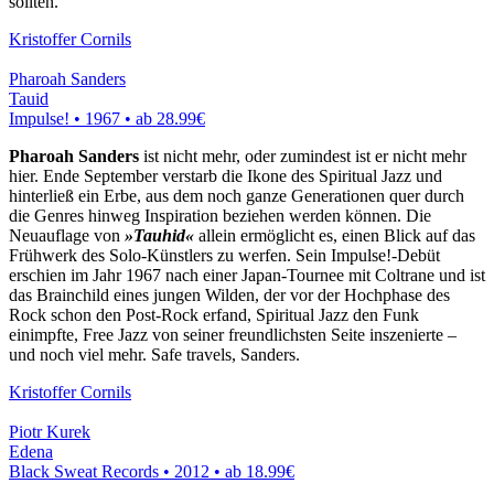
sollten.
Kristoffer Cornils
Pharoah Sanders
Tauid
Impulse! • 1967 •
ab 28.99€
Pharoah Sanders
ist nicht mehr, oder zumindest ist er nicht mehr
hier. Ende September verstarb die Ikone des Spiritual Jazz und
hinterließ ein Erbe, aus dem noch ganze Generationen quer durch
die Genres hinweg Inspiration beziehen werden können. Die
Neuauflage von
»Tauhid«
allein ermöglicht es, einen Blick auf das
Frühwerk des Solo-Künstlers zu werfen. Sein Impulse!-Debüt
erschien im Jahr 1967 nach einer Japan-Tournee mit Coltrane und ist
das Brainchild eines jungen Wilden, der vor der Hochphase des
Rock schon den Post-Rock erfand, Spiritual Jazz den Funk
einimpfte, Free Jazz von seiner freundlichsten Seite inszenierte –
und noch viel mehr. Safe travels, Sanders.
Kristoffer Cornils
Piotr Kurek
Edena
Black Sweat Records • 2012 •
ab 18.99€