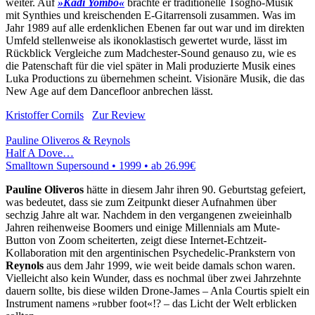
weiter. Auf
»Kadi Yombo«
brachte er traditionelle Tsogho-Musik
mit Synthies und kreischenden E-Gitarrensoli zusammen. Was im
Jahr 1989 auf alle erdenklichen Ebenen far out war und im direkten
Umfeld stellenweise als ikonoklastisch gewertet wurde, lässt im
Rückblick Vergleiche zum Madchester-Sound genauso zu, wie es
die Patenschaft für die viel später in Mali produzierte Musik eines
Luka Productions zu übernehmen scheint. Visionäre Musik, die das
New Age auf dem Dancefloor anbrechen lässt.
Kristoffer Cornils
Zur Review
Pauline Oliveros & Reynols
Half A Dove…
Smalltown Supersound • 1999 •
ab 26.99€
Pauline Oliveros
hätte in diesem Jahr ihren 90. Geburtstag gefeiert,
was bedeutet, dass sie zum Zeitpunkt dieser Aufnahmen über
sechzig Jahre alt war. Nachdem in den vergangenen zweieinhalb
Jahren reihenweise Boomers und einige Millennials am Mute-
Button von Zoom scheiterten, zeigt diese Internet-Echtzeit-
Kollaboration mit den argentinischen Psychedelic-Prankstern von
Reynols
aus dem Jahr 1999, wie weit beide damals schon waren.
Vielleicht also kein Wunder, dass es nochmal über zwei Jahrzehnte
dauern sollte, bis diese wilden Drone-James – Anla Courtis spielt ein
Instrument namens »rubber foot«!? – das Licht der Welt erblicken