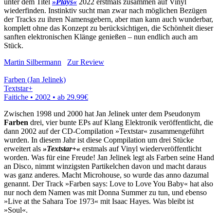
unter dem Titel
»Plays«
2022 erstmals zusammen auf Vinyl
wiederfinden. Instinktiv sucht man zwar nach möglichen Bezügen
der Tracks zu ihren Namensgebern, aber man kann auch wunderbar,
komplett ohne das Konzept zu berücksichtigen, die Schönheit dieser
sanften elektronischen Klänge genießen – nun endlich auch am
Stück.
Martin Silbermann
Zur Review
Farben (Jan Jelinek)
Textstar+
Faitiche • 2002 •
ab 29.99€
Zwischen 1998 und 2000 hat Jan Jelinek unter dem Pseudonym
Farben
drei, vier bunte EPs auf Klang Elektronik veröffentlicht, die
dann 2002 auf der CD-Compilation »Textstar« zusammengeführt
wurden. In diesem Jahr ist diese Copmpilation um drei Stücke
erweitert als
»Textstar+«
erstmals auf Vinyl wiederveröffentlicht
worden. Was für eine Freude! Jan Jelinek legt als Farben seine Hand
an Disco, nimmt winzigsten Partikelchen davon und macht daraus
was ganz anderes. Macht Microhouse, so wurde das anno dazumal
genannt. Der Track »Farben says: Love to Love You Baby« hat also
nur noch dem Namen was mit Donna Summer zu tun, und ebenso
»Live at the Sahara Toe 1973« mit Isaac Hayes. Was bleibt ist
»Soul«.