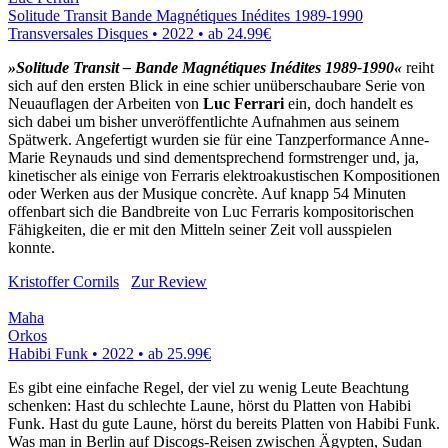
Solitude Transit Bande Magnétiques Inédites 1989-1990
Transversales Disques • 2022 •
ab 24.99€
»Solitude Transit – Bande Magnétiques Inédites 1989-1990«
reiht
sich auf den ersten Blick in eine schier unüberschaubare Serie von
Neuauflagen der Arbeiten von
Luc Ferrari
ein, doch handelt es
sich dabei um bisher unveröffentlichte Aufnahmen aus seinem
Spätwerk. Angefertigt wurden sie für eine Tanzperformance Anne-
Marie Reynauds und sind dementsprechend formstrenger und, ja,
kinetischer als einige von Ferraris elektroakustischen Kompositionen
oder Werken aus der Musique concrète. Auf knapp 54 Minuten
offenbart sich die Bandbreite von Luc Ferraris kompositorischen
Fähigkeiten, die er mit den Mitteln seiner Zeit voll ausspielen
konnte.
Kristoffer Cornils
Zur Review
Maha
Orkos
Habibi Funk • 2022 •
ab 25.99€
Es gibt eine einfache Regel, der viel zu wenig Leute Beachtung
schenken: Hast du schlechte Laune, hörst du Platten von Habibi
Funk. Hast du gute Laune, hörst du bereits Platten von Habibi Funk.
Was man in Berlin auf Discogs-Reisen zwischen Ägypten, Sudan