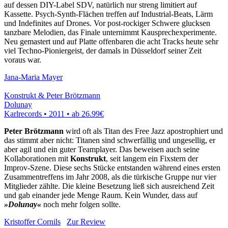
auf dessen DIY-Label SDV, natürlich nur streng limitiert auf
Kassette. Psych-Synth-Flächen treffen auf Industrial-Beats, Lärm
und Indefinites auf Drones. Vor post-rockiger Schwere glucksen
tanzbare Melodien, das Finale unternimmt Kausprechexperimente.
Neu gemastert und auf Platte offenbaren die acht Tracks heute sehr
viel Techno-Pioniergeist, der damals in Düsseldorf seiner Zeit
voraus war.
Jana-Maria Mayer
Konstrukt & Peter Brötzmann
Dolunay
Karlrecords • 2011 •
ab 26.99€
Peter Brötzmann
wird oft als Titan des Free Jazz apostrophiert und
das stimmt aber nicht: Titanen sind schwerfällig und ungesellig, er
aber agil und ein guter Teamplayer. Das beweisen auch seine
Kollaborationen mit
Konstrukt
, seit langem ein Fixstern der
Improv-Szene. Diese sechs Stücke entstanden während eines ersten
Zusammentreffens im Jahr 2008, als die türkische Gruppe nur vier
Mitglieder zählte. Die kleine Besetzung ließ sich ausreichend Zeit
und gab einander jede Menge Raum. Kein Wunder, dass auf
»Dolunay«
noch mehr folgen sollte.
Kristoffer Cornils
Zur Review