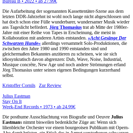
Bureau B • 2022 •
ab 27.99€
Die Aufarbeitung der sogenannten Kassettentäter-Szene aus dem
letzten DDR-Jahrzehnt ist wohl noch lange nicht abgeschlossen und
hat doch schon eine Fülle wunderbarer, wundersamer Musik wieder
ans Tageslicht befördert.
Jörg Thomasius
trat ab Mitte der 1980er-
Jahre mit einer Reihe von Tapes in Erscheinung, die meist in
Kollaboration mit anderen Artists entstanden.
»Acht Gesänge Der
Schwarzen Hunde«
allerdings versammelt Solo-Produktionen, die
zwischen den Jahre 1980 und 1990 entstanden sind und
gleichermaßen Bekanntes anzitieren zu scheinen, wie sie sich
idiosynkratisch davon abgrenzen: Dub, Wave, Noise, Industrial,
Musique concrète, New Age und noch andere Strömungen erfand
Jörg Thomasius unter seinen eigenen Bedingungen kurzerhand
selbst.
Kristoffer Cornils
Zur Review
Julius Eastman
Stay On It
Week-End Records • 1973 •
ab 24.99€
Die posthume Ausschlachtung von Biografie und Oeuvre
Julius
Eastman
s nimmt bisweilen bedenkliche Züge an: Wenn sich
lilienbleiche Orchester vor einem bourgeoisen Publikum mit Opern-
Abo damit brüsten, ein Stück des in Armut verstorbenen schwarzen