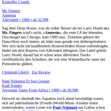
Kristoffer Cornils
Mr. Fingers
Amnesia
Alleviated • 1989 •
ab 32.99€
Sag über Deep House, was du willst: Besser als bei Larry Heard aka
Mr. Fingers
wird’s nicht.
»Amnesia«
, die erste LP der lebenden
Discokugel aus Chicago, kam 1989 raus. Trotzdem glitzert der
Dancefloor noch immer, als hätte man gerade erst drübergebohnert.
Wer sich nicht mit knallbuntem Hosenscheißer-House zufriedengibt,
findet mit dem Repress von Alleviated (übrigens: Das Label gehört
Larry Heard, darauf hat er schon seine allerersten Tracks
veröffentlicht) drei Scheiben, die wie eine Wärmeflasche unter der
Pornodecke glühen.
Christoph Gleich
Zur Review
Pape Nziengui Et Son Groupe
Kadi Yombo
Awesome Tapes From Africa • 1989 •
ab 30.99€
Derweil sie oberhalb des Äquators noch damit beschäftigt waren,
sich auf paternalistische (Fourth-)World-Music-Ansätze einen
runterzuholen, waren Leute wie
Papé Nziengui
aus Gabon schon