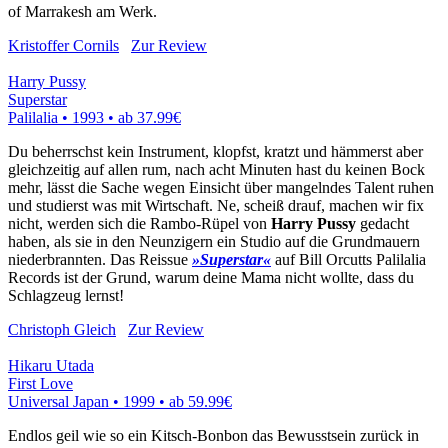
of Marrakesh am Werk.
Kristoffer Cornils
Zur Review
Harry Pussy
Superstar
Palilalia • 1993 •
ab 37.99€
Du beherrschst kein Instrument, klopfst, kratzt und hämmerst aber
gleichzeitig auf allen rum, nach acht Minuten hast du keinen Bock
mehr, lässt die Sache wegen Einsicht über mangelndes Talent ruhen
und studierst was mit Wirtschaft. Ne, scheiß drauf, machen wir fix
nicht, werden sich die Rambo-Rüpel von
Harry Pussy
gedacht
haben, als sie in den Neunzigern ein Studio auf die Grundmauern
niederbrannten. Das Reissue
»Superstar«
auf Bill Orcutts Palilalia
Records ist der Grund, warum deine Mama nicht wollte, dass du
Schlagzeug lernst!
Christoph Gleich
Zur Review
Hikaru Utada
First Love
Universal Japan • 1999 •
ab 59.99€
Endlos geil wie so ein Kitsch-Bonbon das Bewusstsein zurück in