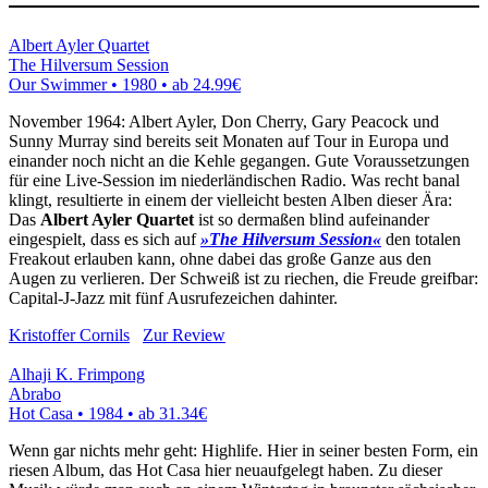
Albert Ayler Quartet
The Hilversum Session
Our Swimmer • 1980 •
ab 24.99€
November 1964: Albert Ayler, Don Cherry, Gary Peacock und
Sunny Murray sind bereits seit Monaten auf Tour in Europa und
einander noch nicht an die Kehle gegangen. Gute Voraussetzungen
für eine Live-Session im niederländischen Radio. Was recht banal
klingt, resultierte in einem der vielleicht besten Alben dieser Ära:
Das
Albert Ayler Quartet
ist so dermaßen blind aufeinander
eingespielt, dass es sich auf
»The Hilversum Session«
den totalen
Freakout erlauben kann, ohne dabei das große Ganze aus den
Augen zu verlieren. Der Schweiß ist zu riechen, die Freude greifbar:
Capital-J-Jazz mit fünf Ausrufezeichen dahinter.
Kristoffer Cornils
Zur Review
Alhaji K. Frimpong
Abrabo
Hot Casa • 1984 •
ab 31.34€
Wenn gar nichts mehr geht: Highlife. Hier in seiner besten Form, ein
riesen Album, das Hot Casa hier neuaufgelegt haben. Zu dieser