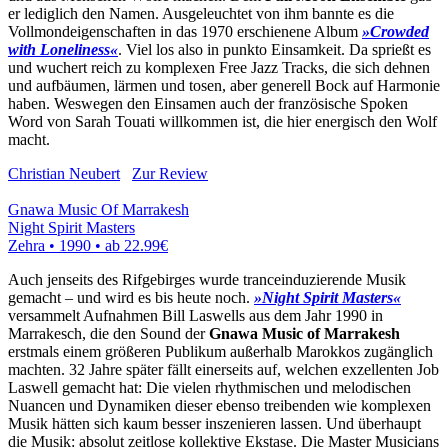
er lediglich den Namen. Ausgeleuchtet von ihm bannte es die
Vollmondeigenschaften in das 1970 erschienene Album
»Crowded
with Loneliness«
. Viel los also in punkto Einsamkeit. Da sprießt es
und wuchert reich zu komplexen Free Jazz Tracks, die sich dehnen
und aufbäumen, lärmen und tosen, aber generell Bock auf Harmonie
haben. Weswegen den Einsamen auch der französische Spoken
Word von Sarah Touati willkommen ist, die hier energisch den Wolf
macht.
Christian Neubert
Zur Review
Gnawa Music Of Marrakesh
Night Spirit Masters
Zehra • 1990 •
ab 22.99€
Auch jenseits des Rifgebirges wurde tranceinduzierende Musik
gemacht – und wird es bis heute noch.
»Night Spirit Masters«
versammelt Aufnahmen Bill Laswells aus dem Jahr 1990 in
Marrakesch, die den Sound der
Gnawa Music of Marrakesh
erstmals einem größeren Publikum außerhalb Marokkos zugänglich
machten. 32 Jahre später fällt einerseits auf, welchen exzellenten Job
Laswell gemacht hat: Die vielen rhythmischen und melodischen
Nuancen und Dynamiken dieser ebenso treibenden wie komplexen
Musik hätten sich kaum besser inszenieren lassen. Und überhaupt
die Musik: absolut zeitlose kollektive Ekstase. Die Master Musicians