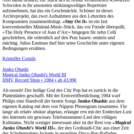
Schwulen in ihr ansonsten stinklangweiliges Repertoire
aufzunehmen, hat das ein Geschmäckle. Schöner ist dieses
Archivprojekt, das zwei Aufnahmen aus den Lebzeiten des
Komponisten zusammenbringt.
»Stay On It«
ist ein fast
konventionelles Minimal-Music-Stück, das vor Freude überquillt,
»The Holy Presence of Joan d’Arc« hingegen für zehn Celli
geschrieben, die ordentlich auf den Putz hauen: ominös und
mächtig. Julius Eastman darf hier seine Geschichte unter eigenen
Bedingungen erzählen.
Kristoffer Cornils
Junko Ohashi
Magical Junko Ohashi's World III
HMV Record Shop • 1984 •
ab 43.99€
Ah-ooooh! Der heilige Gral des City Pop hat es zurück in die
Plattenläden geschafft. Mit der Erstveröffentlichung 1984 warf
Philips eine Handvoll der besten Songs
Junko Ohashi
s aus dem
eigenen Katalog mit dem von Nippon Phonogram zusammen. Für
lange als relativ obskur abgetan, erlangte erst mit der Entdecker-Lust
des Internets ein gewisses Telefonnummer-Lied den völligen
Kultstatus. Nicht weniger interessant aber ist der Rest von
»Magical
Junko Ohashi's World III«
, der den Großstadt-Chic aus einer Zeit
der Schulterpolster-Jacketts in mondäne Disco-Pop-Balladen