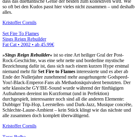
dass das dilettantische Genie der beiden zum kollektiven wird. Wie
so oft bei den Kudos passt hier vieles nicht zusammen – und deshalb
alles.
Kristoffer Cornils
Set Fire To Flames
Sings Reign Rebuilder
Fat Cat • 2002 •
ab 45.99€
»Sings Reign Rebuilder«
ist so eine Art heiliger Gral der Post-
Rock-Geschichte, was eine sehr nette und borderline mystische
Bezeichnung dafür ist, dass sich nach einem kurzen Hype erstmal
niemand mehr für
Set Fire to Flames
interessierte und es aber ab
Ende der Nullerjahre zunehmend mehr ausgehungerte Godspeed-
You!-Black-Emperor-Fans als Methadonäquivalent benutzten. Der
sehr klassische GY!BE-Sound wurde während der fünftägigen
Aufnahmen dereinst im Kurzformat (und in Perfektion)
durchgespielt, interessanter noch sind all die anderen Elemente:
Dubbiger Trip-Hop, Leerstellen- und Dark-Jazz, Musique concrète,
Schlechte-Laune-Ambient – kein Stück klingt wie das nächste und
alle zusammen doch komplett überwältigend.
Kristoffer Cornils
Taras Bulba