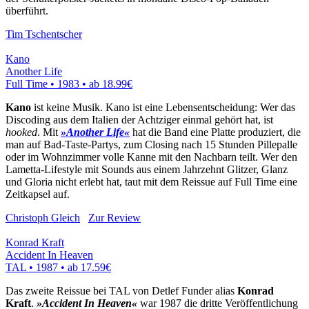
überführt.
Tim Tschentscher
Kano
Another Life
Full Time • 1983 •
ab 18.99€
Kano
ist keine Musik. Kano ist eine Lebensentscheidung: Wer das
Discoding aus dem Italien der Achtziger einmal gehört hat, ist
hooked
. Mit
»Another Life«
hat die Band eine Platte produziert, die
man auf Bad-Taste-Partys, zum Closing nach 15 Stunden Pillepalle
oder im Wohnzimmer volle Kanne mit den Nachbarn teilt. Wer den
Lametta-Lifestyle mit Sounds aus einem Jahrzehnt Glitzer, Glanz
und Gloria nicht erlebt hat, taut mit dem Reissue auf Full Time eine
Zeitkapsel auf.
Christoph Gleich
Zur Review
Konrad Kraft
Accident In Heaven
TAL • 1987 •
ab 17.59€
Das zweite Reissue bei TAL von Detlef Funder alias
Konrad
Kraft
.
»Accident In Heaven«
war 1987 die dritte Veröffentlichung