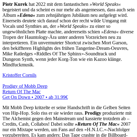
Piotr Kurek
hat 2022 mit dem fantastischen
»World Speaks«
begeistert und da scheint es nur mehr als angemessen, dass auch sein
Album
»Edena«
zum zehnjährigen Jubiläum neu aufgelegt wird.
Einerseits deutete sich darauf schon der recht wilde Umgang mit
Vocals und Synthies an, der
»World Speaks«
zu einer so
ungewöhnlichen Platte machte, andererseits schien
»Edena«
diverse
Tropen der Hauntology-Ära unter anderen Vorzeichen neu zu
interpretieren. Ein unvermuteter Shortcut zwischen Mort Garson,
den bekiffteren Highlights des frühen Tangerine-Dream-Oeuvres,
Mike Ratledges »Riddles Of The Sphinx«-Soundtrack und
Dungeon Synth, wenn jeder Korg-Ton wie ein Kazoo klänge.
Mindfuckmusik.
Kristoffer Cornils
Prodigy of Mobb Deep
Return Of The Mac
Get On Down • 2007 •
ab 31.99€
Mit Mobb Deep kritzelte er seine Handschrift in die Gelben Seiten
von Hip-Hop. Solo riss er sie wieder raus.
Prodigy
produzierte mit
The Alchemist gegen den Mainstream und kassierte trotzdem ab –
Credits, Cash, Collabos! Dabei sollte
»Return Of The Mac«
2007
nur ein Mixtape werden, um Fans auf den »H.N.I.C.«-Nachfolger
vorzubereiten. Es kam anders: Das Tape crashte in die Billboard-