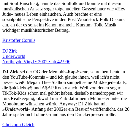
mit Soul-Einschlag, nannte das Soulfolk und konnte mit diesem
musikalischen Ansatz sogar totgenudelten Gassenhauer wie »Hey
Jude« neues Leben einhauchen. Auch brachte er eine
sozialpolitische Perspektive in den Post-Woodstock-Folk-Diskurs
ein, an der es sonst im Kanon mangelt. Kurzum: Tolle Musik,
wichtiger musikhistorischer Beitrag.
Kristoffer Cornils
DJ Zirk
Underworld
Northcyde Vinyl • 2002 •
ab 42.99€
DJ Zirk
sei der OG der Memphis-Rap-Szene, schreiben Leute in
den YouTube-Kommis – und ich glaube ihnen, weil ich’s nicht
besser weiß. Megan Thee Stallion sampelt seine Mukke jedenfalls,
die $uicideboy$ und A$AP Rocky auch. Weil von denen sogar
TikTok-Kids schon mal gehört haben, deshalb namedroppen wir
fürs Realkeeping, obwohl mir Zirk dafür neun Millimeter unter die
Monobraue wünschen würde. Anyway: DJ Zirk hat mit
»Underworld«
Anfang der 2002er ein Best-of veröffentlicht, das 20
Jahre später nicht ohne Grund aus den Druckerpressen rollte.
Christoph Gleich