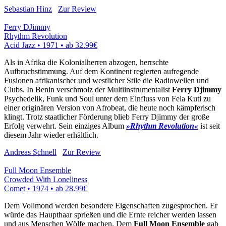
Sebastian Hinz
Zur Review
Ferry DJimmy
Rhythm Revolution
Acid Jazz • 1971 •
ab 32.99€
Als in Afrika die Kolonialherren abzogen, herrschte
Aufbruchstimmung. Auf dem Kontinent regierten aufregende
Fusionen afrikanischer und westlicher Stile die Radiowellen und
Clubs. In Benin verschmolz der Multiinstrumentalist
Ferry Djimmy
Psychedelik, Funk und Soul unter dem Einfluss von Fela Kuti zu
einer originären Version von Afrobeat, die heute noch kämpferisch
klingt. Trotz staatlicher Förderung blieb Ferry Djimmy der große
Erfolg verwehrt. Sein einziges Album
»Rhythm Revolution«
ist seit
diesem Jahr wieder erhältlich.
Andreas Schnell
Zur Review
Full Moon Ensemble
Crowded With Loneliness
Comet • 1974 •
ab 28.99€
Dem Vollmond werden besondere Eigenschaften zugesprochen. Er
würde das Haupthaar sprießen und die Ernte reicher werden lassen
und aus Menschen Wölfe machen. Dem
Full Moon Ensemble
gab