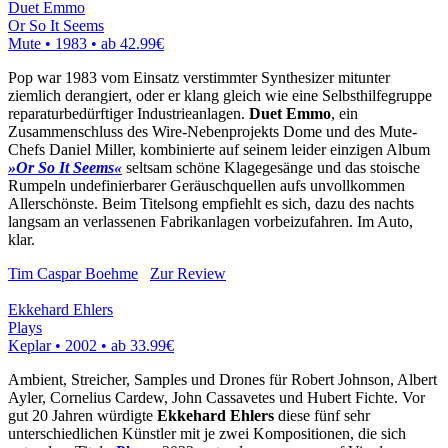
Duet Emmo
Or So It Seems
Mute • 1983 •
ab 42.99€
Pop war 1983 vom Einsatz verstimmter Synthesizer mitunter
ziemlich derangiert, oder er klang gleich wie eine Selbsthilfegruppe
reparaturbedürftiger Industrieanlagen.
Duet Emmo
, ein
Zusammenschluss des Wire-Nebenprojekts Dome und des Mute-
Chefs Daniel Miller, kombinierte auf seinem leider einzigen Album
»Or So It Seems«
seltsam schöne Klagegesänge und das stoische
Rumpeln undefinierbarer Geräuschquellen aufs unvollkommen
Allerschönste. Beim Titelsong empfiehlt es sich, dazu des nachts
langsam an verlassenen Fabrikanlagen vorbeizufahren. Im Auto,
klar.
Tim Caspar Boehme
Zur Review
Ekkehard Ehlers
Plays
Keplar • 2002 •
ab 33.99€
Ambient, Streicher, Samples und Drones für Robert Johnson, Albert
Ayler, Cornelius Cardew, John Cassavetes und Hubert Fichte. Vor
gut 20 Jahren würdigte
Ekkehard Ehlers
diese fünf sehr
unterschiedlichen Künstler mit je zwei Kompositionen, die sich