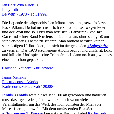
Ian Carr With Nucleus
Labyrinth
Be With • 1973 •
ab 31.99€
Die Legende des altgriechischen Minotaurus, umgesetzt als Jazz-
Rock-Album: Da hat man natürlich erst mal Schiss, wegen Peter
und der Wolf und so. Oder man hört sich »Labyrinth« von
Ian
Carr
und seiner Band
Nucleus
einfach mal an, ohne sich groß um
sein verkopftes Thema zu scheren. Man braucht nämlich keinen
stierköpfigen Halbnackten, um sich im titelgebenden
»Labyrinth«
zu verirren. Das 1973 erschienene Album becirct und umgarnt, lockt
und lullt ein. Und spielt seine Trümpfe auch dann noch aus, wenn es
einen eh schon gepackt hat.
Christian Neubert
Zur Review
Iannis Xenakis
Electroacoustic Works
Karlrecords • 2022 •
ab 129.99€
Iannis Xenakis
wäre dieses Jahr 100 alt geworden und natürlich
muss das irgendwie gefeiert werden, auch wenn viele
Veranstaltungen um das Werk des Komponisten der Mief von
Musealisierung umweht. Mit dem umfassenden Box-Set
»Electroacoustic Works«
beweist das Berliner Label
Karlrecords