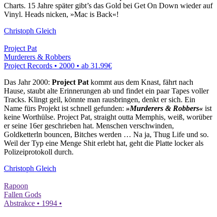
Charts. 15 Jahre später gibt’s das Gold bei Get On Down wieder auf
Vinyl. Heads nicken, »Mac is Back«!
Christoph Gleich
Project Pat
Murderers & Robbers
Project Records • 2000 •
ab 31.99€
Das Jahr 2000:
Project Pat
kommt aus dem Knast, fährt nach
Hause, staubt alte Erinnerungen ab und findet ein paar Tapes voller
Tracks. Klingt geil, könnte man rausbringen, denkt er sich. Ein
Name fürs Projekt ist schnell gefunden:
»Murderers & Robbers«
ist
keine Worthülse. Project Pat, straight outta Memphis, weiß, worüber
er seine 16er geschrieben hat. Menschen verschwinden,
Goldketterln bouncen, Bitches werden … Na ja, Thug Life und so.
Weil der Typ eine Menge Shit erlebt hat, geht die Platte locker als
Polizeiprotokoll durch.
Christoph Gleich
Rapoon
Fallen Gods
Abstrakce • 1994 •