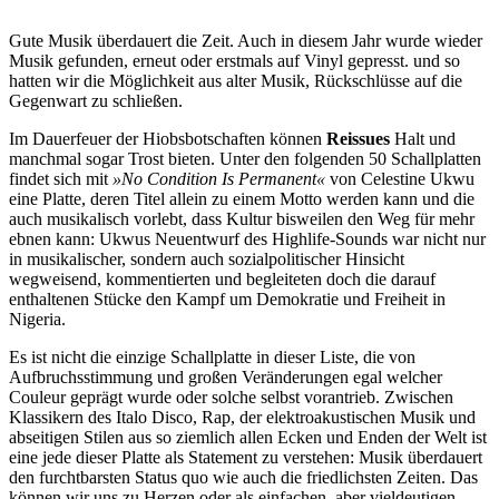
Gute Musik überdauert die Zeit. Auch in diesem Jahr wurde wieder
Musik gefunden, erneut oder erstmals auf Vinyl gepresst. und so
hatten wir die Möglichkeit aus alter Musik, Rückschlüsse auf die
Gegenwart zu schließen.
Im Dauerfeuer der Hiobsbotschaften können
Reissues
Halt und
manchmal sogar Trost bieten. Unter den folgenden 50 Schallplatten
findet sich mit
»No Condition Is Permanent«
von Celestine Ukwu
eine Platte, deren Titel allein zu einem Motto werden kann und die
auch musikalisch vorlebt, dass Kultur bisweilen den Weg für mehr
ebnen kann: Ukwus Neuentwurf des Highlife-Sounds war nicht nur
in musikalischer, sondern auch sozialpolitischer Hinsicht
wegweisend, kommentierten und begleiteten doch die darauf
enthaltenen Stücke den Kampf um Demokratie und Freiheit in
Nigeria.
Es ist nicht die einzige Schallplatte in dieser Liste, die von
Aufbruchsstimmung und großen Veränderungen egal welcher
Couleur geprägt wurde oder solche selbst vorantrieb. Zwischen
Klassikern des Italo Disco, Rap, der elektroakustischen Musik und
abseitigen Stilen aus so ziemlich allen Ecken und Enden der Welt ist
eine jede dieser Platte als Statement zu verstehen: Musik überdauert
den furchtbarsten Status quo wie auch die friedlichsten Zeiten. Das
können wir uns zu Herzen oder als einfachen, aber vieldeutigen