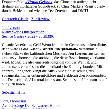
Dopplereffekt:
»Virtual Geisha«
, das Clone neu auflegt, geht
deshalb als inoffizieller Soundtrack zu Chris Markers »Sans Soleil«
durch. Beklemmend wie eine Tee-Zeremonie auf DMT!
Christoph Gleich
Zur Review
Jon Iverson
Many Worlds Interpretation
Séance Centre • 2022 •
ab 29.99€
Cosmic Americana. Geil! Wenn ich mir ein Genre ausdenken dürfte,
dann wäre es das.
»Many Worlds Interpretation«
versammelt
sieben Stücke des kalifornischen Musikers
Jon Iverson
aus seinem
»extensive home-studio archive«, die diese Bezeichnung zuerkannt
wird. Musik, die also einerseits losgelöst von der Welt ist, und
andererseits eben fest an die amerikanische Kultur gebunden. Mit
spitzem Ohr gehört klingt die Musik wie eine Mischung aus
südamerikanischer Gitarrenfolklore und elektronischer Pionierarbeit
aus Deutschland. Also total interessant. Seit diesem Jahr erstmals auf
Vinyl zu hören.
Sebastian Hinz
Jörg Thomasius
Acht Gesänge Der Schwarzen Hunde