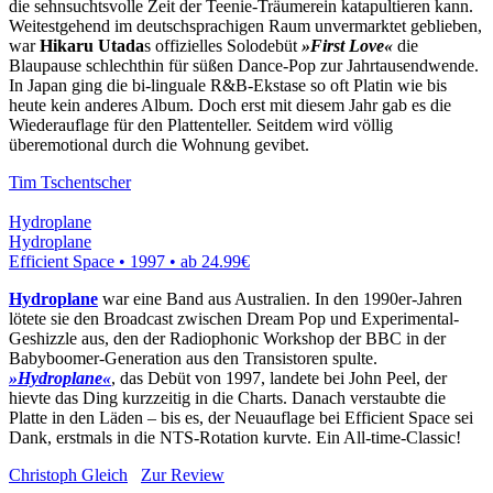
die sehnsuchtsvolle Zeit der Teenie-Träumerein katapultieren kann.
Weitestgehend im deutschsprachigen Raum unvermarktet geblieben,
war
Hikaru Utada
s offizielles Solodebüt
»First Love«
die
Blaupause schlechthin für süßen Dance-Pop zur Jahrtausendwende.
In Japan ging die bi-linguale R&B-Ekstase so oft Platin wie bis
heute kein anderes Album. Doch erst mit diesem Jahr gab es die
Wiederauflage für den Plattenteller. Seitdem wird völlig
überemotional durch die Wohnung gevibet.
Tim Tschentscher
Hydroplane
Hydroplane
Efficient Space • 1997 •
ab 24.99€
Hydroplane
war eine Band aus Australien. In den 1990er-Jahren
lötete sie den Broadcast zwischen Dream Pop und Experimental-
Geshizzle aus, den der Radiophonic Workshop der BBC in der
Babyboomer-Generation aus den Transistoren spulte.
»Hydroplane«
, das Debüt von 1997, landete bei John Peel, der
hievte das Ding kurzzeitig in die Charts. Danach verstaubte die
Platte in den Läden – bis es, der Neuauflage bei Efficient Space sei
Dank, erstmals in die NTS-Rotation kurvte. Ein All-time-Classic!
Christoph Gleich
Zur Review