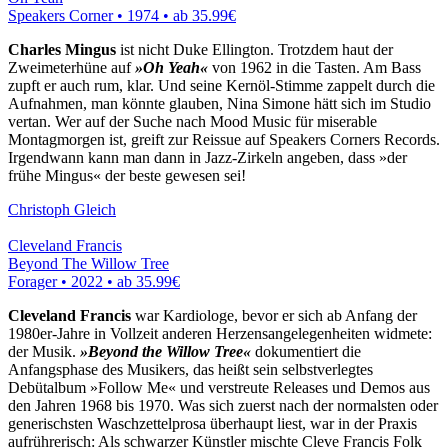
Speakers Corner • 1974 •
ab 35.99€
Charles Mingus
ist nicht Duke Ellington. Trotzdem haut der
Zweimeterhüne auf
»Oh Yeah«
von 1962 in die Tasten. Am Bass
zupft er auch rum, klar. Und seine Kernöl-Stimme zappelt durch die
Aufnahmen, man könnte glauben, Nina Simone hätt sich im Studio
vertan. Wer auf der Suche nach Mood Music für miserable
Montagmorgen ist, greift zur Reissue auf Speakers Corners Records.
Irgendwann kann man dann in Jazz-Zirkeln angeben, dass »der
frühe Mingus« der beste gewesen sei!
Christoph Gleich
Cleveland Francis
Beyond The Willow Tree
Forager • 2022 •
ab 35.99€
Cleveland Francis
war Kardiologe, bevor er sich ab Anfang der
1980er-Jahre in Vollzeit anderen Herzensangelegenheiten widmete:
der Musik.
»Beyond the Willow Tree«
dokumentiert die
Anfangsphase des Musikers, das heißt sein selbstverlegtes
Debütalbum »Follow Me« und verstreute Releases und Demos aus
den Jahren 1968 bis 1970. Was sich zuerst nach der normalsten oder
generischsten Waschzettelprosa überhaupt liest, war in der Praxis
aufrührerisch: Als schwarzer Künstler mischte Cleve Francis Folk