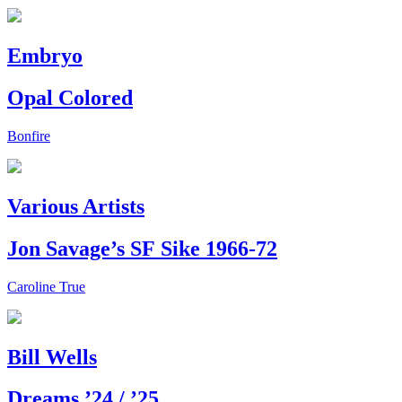
Embryo
Opal Colored
Bonfire
Various Artists
Jon Savage’s SF Sike 1966-72
Caroline True
Bill Wells
Dreams ’24 / ’25